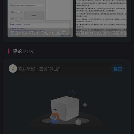
网文小说提取工具v2.10.02 可以自动下载小说 从此不再花钱看小说
Reader v2.0.0.4 极
评论
抢沙发
欢迎您留下宝贵的见解！
提交