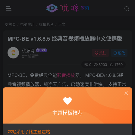
首页
电脑应用
媒体影音
正文
MPC-BE v1.6.8.5 经典音视频播放器中文便携版
优源网
关注
私信
2年前更新
0
8203
1760
MPC-BE，免费经典全能
影音播放
器。 MPC-BEv1.6.8.5经
典音视频播放器，纯净无广告，启动速度非常快。 支持正常
播放各种视频格式，播放流畅不卡顿，低配电脑播放高清视
频流畅无压力。 MPC-BE，内置最新音视频解码器、音视频
过滤器、字幕渲染器、滤镜、分离器等功能。 此外，它还为
主题模板推荐
您提供了在计算机上流式传输在线视频或音乐的可能性，只
需输入源文件的URL地址即可。
本站采用子比主题建站