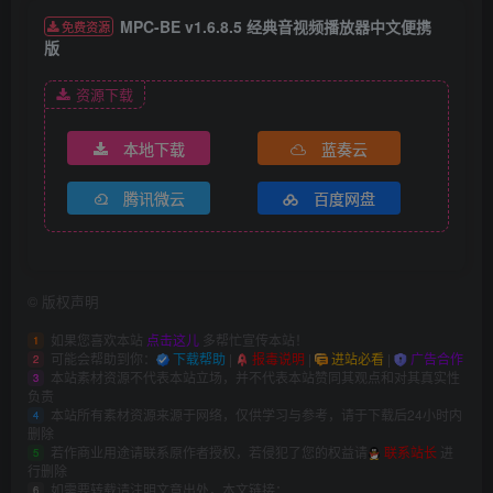
MPC-BE v1.6.8.5 经典音视频播放器中文便携
免费资源
版
资源下载
本地下载
蓝奏云
腾讯微云
百度网盘
©
版权声明
如果您喜欢本站
点击这儿
多帮忙宣传本站！
1
可能会帮助到你：
下载帮助
|
报毒说明
|
进站必看
|
广告合作
2
本站素材资源不代表本站立场，并不代表本站赞同其观点和对其真实性
3
负责
本站所有素材资源来源于网络，仅供学习与参考，请于下载后24小时内
4
删除
若作商业用途请联系原作者授权，若侵犯了您的权益请
联系站长
进
5
行删除
如需要转载请注明文章出处，本文链接：
6