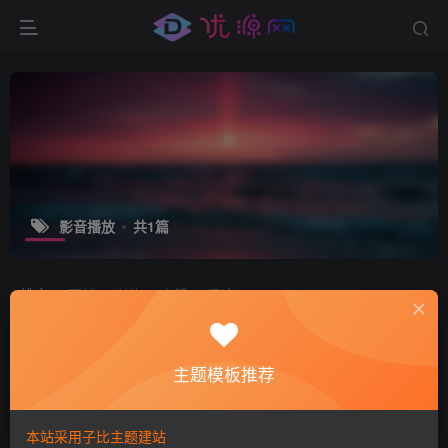
影音播放
共1篇
排序
更新
浏览
点赞
评论
MPC-BE v1.6.8.5 经典音视频播放器中
文便携版
主题模板推荐
免费资源
媒体影音
2年前
8203
本站采用子比主题建站