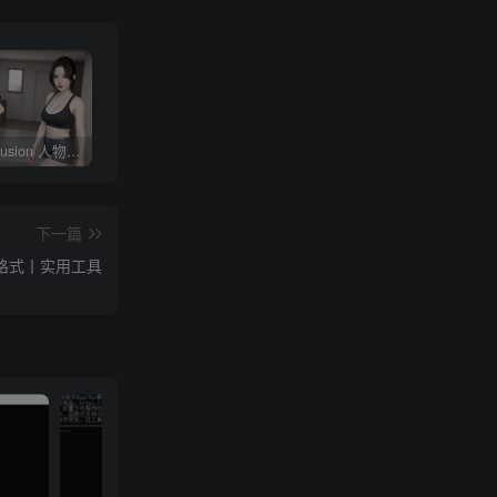
Stable diffusion 人物常用朝向、画面范围、远近、焦距、机位、拍摄角度篇提示词（四）
4KVideoDownloader配合v2rayN下载油管youtube视频教程
剪映专业版V3.2，支持自动字幕识别、特效，无任何会员按钮，免会员官方版
下一篇
3格式丨实用工具