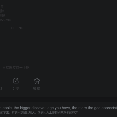
负责
删除
删除
355.html
THE END
喜欢就支持一下吧
21
分享
收藏
he apple. the bigger disadvantage you have, the more the god appreciate
过的苹果，有的人缺陷比较大，正是因为上帝特别喜欢他的芬芳