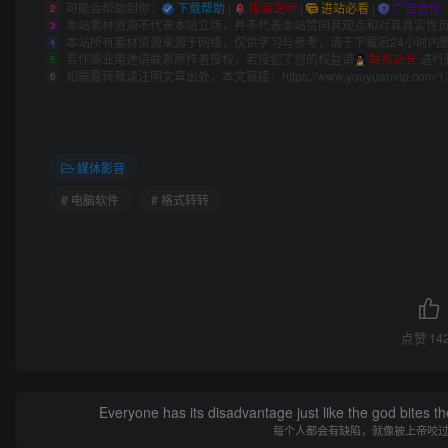
可能会帮助到你：
下载帮助
|
报毒说明
|
进站必看
|
广告合作
2
本站素材资源不代表本站立场，并不代表本站赞同其观点和对其真实性
3
本站所有素材资源来源于网络，仅供学习与参考，请于下载后24小时内
4
若作商业用途请联系原作者授权，若侵犯了您的权益请
联系站长
进行
5
如需要转载请注明文章出处，本文链接：
https://www.youyuanvip.com/1
6
媒体影音
# 电脑软件
# 格式转转
点赞
14
Everyone has its disadvantage just like the god bites t
每个人都会有缺陷，就像被上帝咬