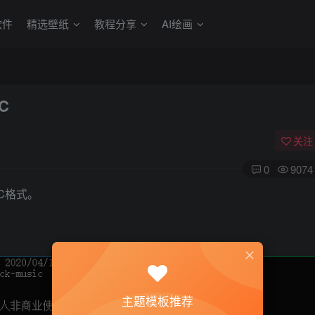
软件
精选壁纸
教程分享
AI绘画
C
关注
0
9074
C格式。
主题模板推荐