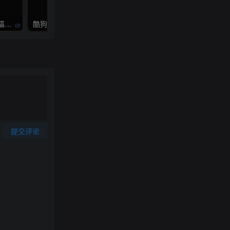
Win+Mac+ubuntu 番茄/七猫小说下载器
酷狗音乐下载歌曲KGM格式转MP3或FLAC
提交评论