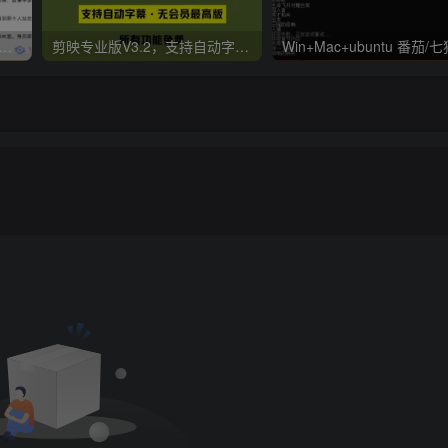
er v2.0.0.4 极简小说阅读器支持导入在线及离线书源
剪映专业版V3.2，支持自动字幕识别、特效，无任何会员按钮，免会员官方版