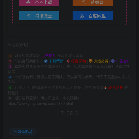
本地下载
蓝奏云
腾讯微云
百度网盘
©
版权声明
如果您喜欢本站
点击这儿
多帮忙宣传本站！
1
可能会帮助到你：
下载帮助
|
报毒说明
|
进站必看
|
广告合作
2
本站素材资源不代表本站立场，并不代表本站赞同其观点和对其真实性
3
负责
本站所有素材资源来源于网络，仅供学习与参考，请于下载后24小时内
4
删除
若作商业用途请联系原作者授权，若侵犯了您的权益请
联系站长
进
5
行删除
如需要转载请注明文章出处，本文链接：
6
https://www.youyuanvip.com/1339.html
THE END
媒体影音