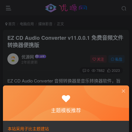
首页
电脑应用
媒体影音
正文
EZ CD Audio Converter v11.0.0.1 免费音频文件
转换器便携版
优源网
关注
私信
2年前更新
0
7882
2023
EZ CD Audio Converter 音频转换器是音乐转换器软件，旨
在提供最高质量的音频文件转换。
易于使用，最全面的音频文件转换器，深受全球家庭用户、
音频爱好者、专业人士、工作室和广播电台的信赖。
主题模板推荐
在FLAC、AAC、xHE-AAC&#8482;、MP3、M4A、DSD、
WAV、Opus、Apple Lossless、Vorbis 和更多音频文件格式
本站采用子比主题建站