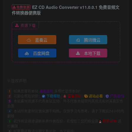
EZ CD Audio Converter v11.0.0.1 免费音频文
免费资源
件转换器便携版
资源下载
蓝奏云
腾讯微云
百度网盘
本地下载
©
版权声明
如果您喜欢本站
点击这儿
多帮忙宣传本站！
1
可能会帮助到你：
下载帮助
|
报毒说明
|
进站必看
|
广告合作
2
本站素材资源不代表本站立场，并不代表本站赞同其观点和对其真实性
3
负责
本站所有素材资源来源于网络，仅供学习与参考，请于下载后24小时内
4
删除
若作商业用途请联系原作者授权，若侵犯了您的权益请
联系站长
进
5
行删除
如需要转载请注明文章出处，本文链接：
6