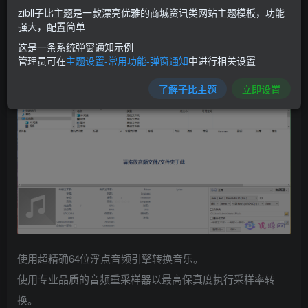
之间转换和编码音频文件。
zibll子比主题是一款漂亮优雅的商城资讯类网站主题模板，功能
在所有音频文件格式之间自由批量转换无限数量的音频文
强大，配置简单
件。从多个元数据服务下载音乐信息。在转换之间传输所有
这是一条系统弹窗通知示例
管理员可在
主题设置-常用功能-弹窗通知
中进行相关设置
元数据。通过并行运行音频转换来优化多核 CPU 的性能。
了解子比主题
立即设置
使用超精确64位浮点音频引擎转换音乐。
使用专业品质的音频重采样器以最高保真度执行采样率转
换。