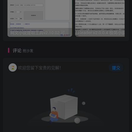
网文小说提取工具v2.10.02 可以自动下载小说 从此不再花钱看小说
Reader v2.0.0.4 极
评论
抢沙发
欢迎您留下宝贵的见解！
提交