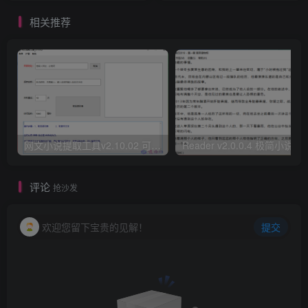
相关推荐
网文小说提取工具v2.10.02 可以自动下载小说 从此不再花钱看小说
Reader v2.0.0.4 极
评论
抢沙发
欢迎您留下宝贵的见解！
提交