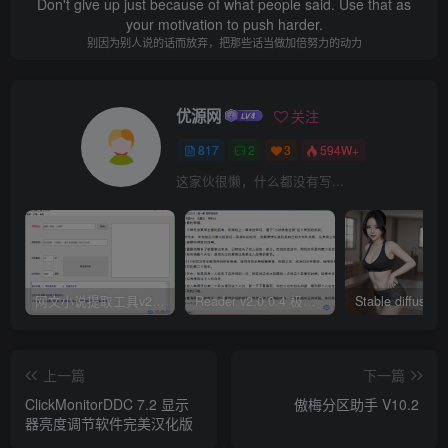
Don't give up just because of what people said. Use that as
your motivation to push harder.
别因为别人说的话而放弃，把那些话当做加倍努力的动力
优源网
关注
817
2
3
594W+
这家伙很懒，什么都没有写...
网文小说提取工具v2.10.02 可以自动下载小说 从此不再花钱看小说
Reader v2.0.0.4 极简小说阅读器支持导入在线及离线书源
上一篇
下一篇
ClickMonitorDDC 7.2 显示
傲梅分区助手 V10.2
器亮度调节软件完美汉化版