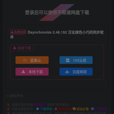
登录后可以使用不限速网盘下载
Dsynchronize 2.48.152 汉化绿色小巧的同步软
免费资源
件
资源下载
蓝奏云
123云盘
本地下载
百度网盘
©
版权声明
如果您喜欢本站
点击这儿
多帮忙宣传本站！
1
可能会帮助到你：
下载帮助
|
报毒说明
|
进站必看
|
广告合作
2
本站素材资源不代表本站立场，并不代表本站赞同其观点和对其真实性
3