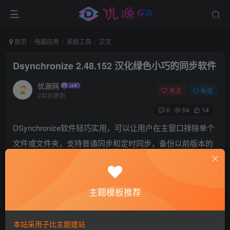
首页
电脑应用
系统工具
正文
Dsynchronize 2.48.152 汉化绿色小巧的同步软件
优源网
关注
私信
2年前更新
0
54
14
DSynchronize软件轻巧实用，可以让用户在主窗口排除单个
文件或文件夹，支持普通同步和定时同步，备份以前版本的
替换文件。能够实现对硬盘，软盘，LAN，USB密钥，CD-
DVD和ftp服务器上的两个或多个文件夹定期同步完善的流程
控制，节省时间和精力，提高公司运行效率。
主题模板推荐
软件截图
本站采用子比主题建站