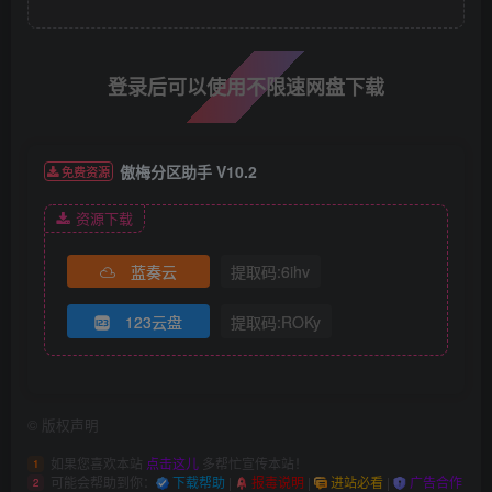
登录后可以使用不限速网盘下载
傲梅分区助手 V10.2
免费资源
资源下载
蓝奏云
提取码:6ihv
123云盘
提取码:ROKy
©
版权声明
如果您喜欢本站
点击这儿
多帮忙宣传本站！
1
可能会帮助到你：
下载帮助
|
报毒说明
|
进站必看
|
广告合作
2