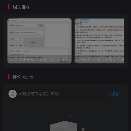
相关推荐
网文小说提取工具v2.10.02 可以自动下载小说 从此不再花钱看小说
Reader v2.0.0.4 极
评论
抢沙发
欢迎您留下宝贵的见解！
提交