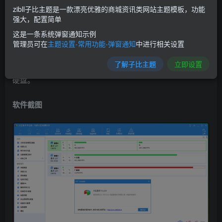
装到SSD上，这样也使得OS的启动速度和运行速度特别地
zibll子比主题是一款漂亮优雅的商城资讯类网站主题模板，功能
强大，配置简单
快。通过傲梅分区助手软件的系统迁移功能，用户可以把自
这是一条系统弹窗通知示例
己已有的操作系统快速地迁移到SSD磁盘，然后就可以直接
管理员可在
主题设置-常用功能-弹窗通知
中进行相关设置
从SSD磁盘启动，因而省下了重新安装应用程序的麻烦，非
了解子比主题
立即设置
常的省时省力，并且这个功能也能将系统迁移到传统的HDD
硬盘。
软件截图