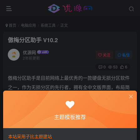
首页
电脑应用
系统工具
正文
傲梅分区助手 V10.2
优源网
关注
私信
2年前更新
0
53
6
傲梅分区助手是目前网络上最优秀的一款硬盘无损分区软件
之一，作为无损分区的先行者，拥有全中文版界面，布局简
单明了，支持用户进行无损数据地执行调整分区大小、快速
分区、分配空闲空间、复制分区与磁盘、合并与拆分分区、
恢复分区、迁移操作系统等操作，可以满足用户的所有分区
主题模板推荐
要求。软件为用户提供了一个强大的系统迁徙功能，通常我
们是将固态硬盘（SSD）当做系统盘来使用，把操作系统安
本站采用子比主题建站