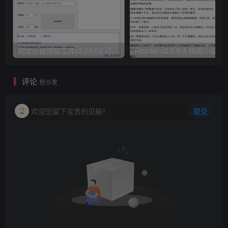
网文小说提取工具v2.10.02 可以自动下载小说 从此不再花钱看小说
Reader v2.0.0.4 极
评论
抢沙发
欢迎您留下宝贵的见解！
提交