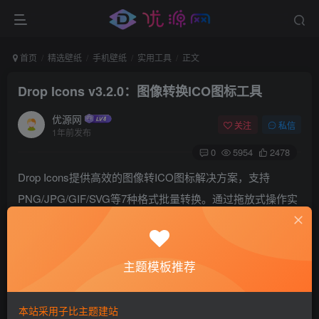
首页
精选壁纸
手机壁纸
实用工具
正文
Drop Icons v3.2.0：图像转换ICO图标工具
优源网
关注
私信
1年前发布
0
5954
2478
Drop Icons提供高效的图像转ICO图标解决方案，支持
PNG/JPG/GIF/SVG等7种格式批量转换。通过拖放式操作实
现零学习成本处理，满足软件开发、网站favicon制作、系统
美化等场景的Windows图标定制需求。
主题模板推荐
本站采用子比主题建站