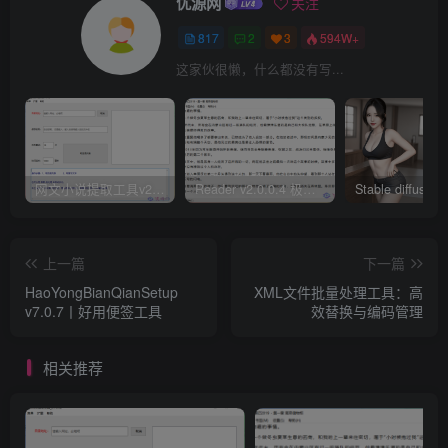
优源网
关注
817
2
3
594W+
这家伙很懒，什么都没有写...
网文小说提取工具v2.10.02 可以自动下载小说 从此不再花钱看小说
Reader v2.0.0.4 极简小说阅读器支持导入在线及离线书源
上一篇
下一篇
HaoYongBianQianSetup
XML文件批量处理工具：高
v7.0.7丨好用便签工具
效替换与编码管理
相关推荐