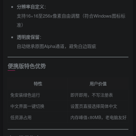
分辨率自定义
​：
支持16×16至256x像素自由调整（符合Windows图标标
准）
透明度保留
​：
自动继承原图Alpha通道，避免白边瑕疵
便携版特色优势
特性
用户价值
免安装绿色运行
即开即用，不写注册表
中文界面一键切换
设置页直接选择简体中文
低资源占用
内存峰值<80MB，老电脑友好