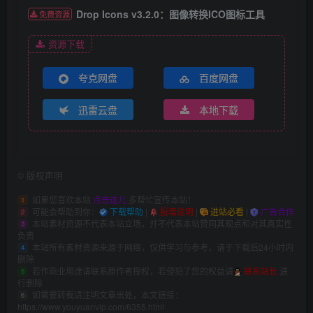
Drop Icons v3.2.0：图像转换ICO图标工具
免费资源
资源下载
夸克网盘
百度网盘
迅雷云盘
本地下载
©
版权声明
如果您喜欢本站
点击这儿
多帮忙宣传本站！
1
可能会帮助到你：
下载帮助
|
报毒说明
|
进站必看
|
广告合作
2
本站素材资源不代表本站立场，并不代表本站赞同其观点和对其真实性
3
负责
本站所有素材资源来源于网络，仅供学习与参考，请于下载后24小时内
4
删除
若作商业用途请联系原作者授权，若侵犯了您的权益请
联系站长
进
5
行删除
如需要转载请注明文章出处，本文链接：
6
https://www.youyuanvip.com/6355.html