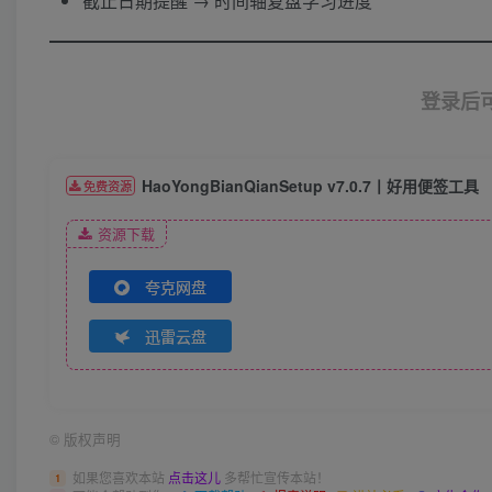
截止日期提醒 → 时间轴复盘学习进度
登录后
HaoYongBianQianSetup v7.0.7丨好用便签工具
免费资源
资源下载
夸克网盘
迅雷云盘
©
版权声明
如果您喜欢本站
点击这儿
多帮忙宣传本站！
1