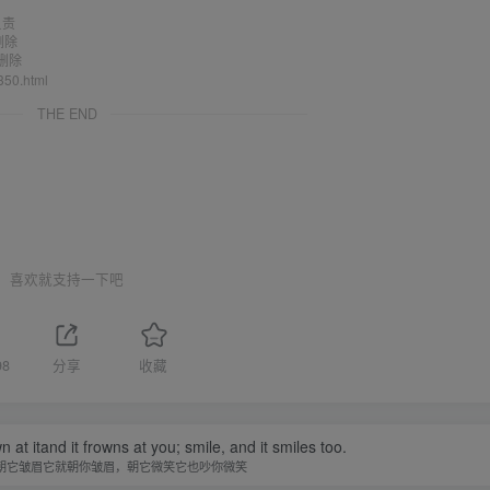
负责
删除
删除
350.html
THE END
喜欢就支持一下吧
98
分享
收藏
n at itand it frowns at you; smile, and it smiles too.
朝它皱眉它就朝你皱眉，朝它微笑它也吵你微笑