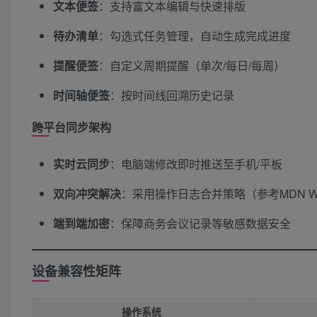
文本便签
​：支持富文本编辑与快速排版
待办清单
​：勾选式任务管理，自动生成完成进度
提醒便签
​：自定义周期提醒（单次/每日/每周）
时间轴便签
​：按时间线回溯历史记录
跨平台同步架构
实时云同步
​：电脑端修改即时推送至手机/平板
双向冲突解决
​：采用操作日志合并策略（参考MDN We
端到端加密
​：保障商务会议记录等敏感数据安全
设备兼容性矩阵
操作系统