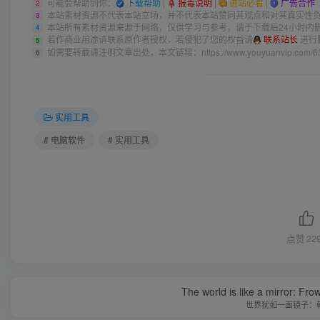
可能会帮助到你：
下载帮助
|
报毒说明
|
进站必看
|
广告合作
2
本站素材资源不代表本站立场，并不代表本站赞同其观点和对其真实性
3
本站所有素材资源来源于网络，仅供学习与参考，请于下载后24小时内
4
若作商业用途请联系原作者授权，若侵犯了您的权益请
联系站长
进行
5
如需要转载请注明文章出处，本文链接：
https://www.youyuanvip.com/6
6
实用工具
# 电脑软件
# 实用工具
点赞
22
The world is like a mirror: Frow
世界犹如一面镜子：