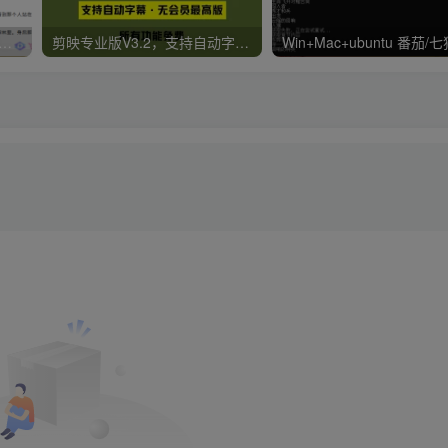
er v2.0.0.4 极简小说阅读器支持导入在线及离线书源
剪映专业版V3.2，支持自动字幕识别、特效，无任何会员按钮，免会员官方版