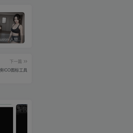
Stable diffusion 人物常用朝向、画面范围、远近、焦距、机位、拍摄角度篇提示词（四）
4KVideoDownloader配合v2rayN下载油管youtube视频教程
剪映专业版V3.2，支持自动字幕识别、特效，无任何会员按钮，免会员官方版
下一篇
图像转换ICO图标工具