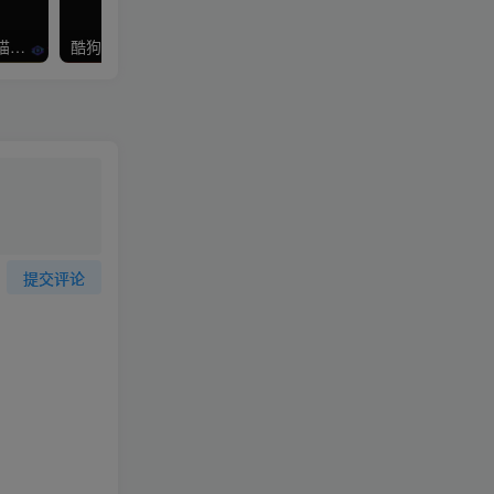
Win+Mac+ubuntu 番茄/七猫小说下载器
酷狗音乐下载歌曲KGM格式转MP3或FLAC
提交评论