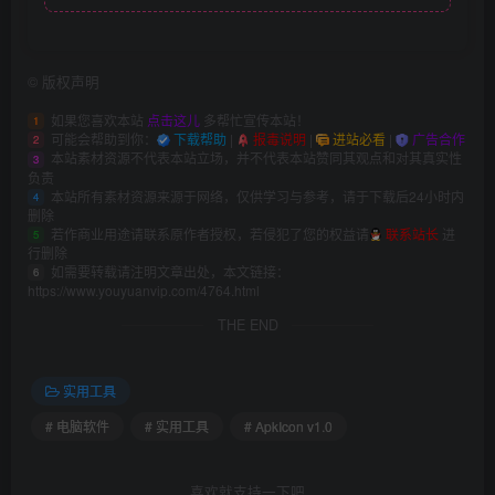
©
版权声明
如果您喜欢本站
点击这儿
多帮忙宣传本站！
1
可能会帮助到你：
下载帮助
|
报毒说明
|
进站必看
|
广告合作
2
本站素材资源不代表本站立场，并不代表本站赞同其观点和对其真实性
3
负责
本站所有素材资源来源于网络，仅供学习与参考，请于下载后24小时内
4
删除
若作商业用途请联系原作者授权，若侵犯了您的权益请
联系站长
进
5
行删除
如需要转载请注明文章出处，本文链接：
6
https://www.youyuanvip.com/4764.html
THE END
实用工具
# 电脑软件
# 实用工具
# ApkIcon v1.0
喜欢就支持一下吧