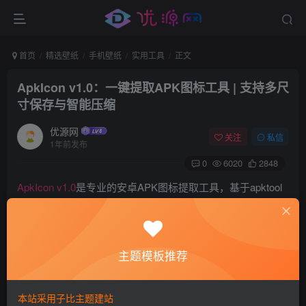
首页
精选壁纸
手机壁纸
实用工具
正文
ApkIcon v1.0：一键提取APK图标工具 | 支持多尺
寸保存与智能压缩
优源网
关注
私信
1年前发布
0
6020
2848
ApkIcon v1.0
是专业的安卓APK图标提取工具，基于apktool
和pngout开发。支持
无损压缩
保存任意尺寸图标，操作简单
高效。通过文件拖拽即可快速提取应用图标，满足开发者与
用户的个性化需求。
主题模板推荐
本站采用子比主题建站