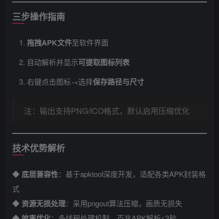
三步操作指南
拖拽APK文件
至软件界面
自动解析并显示
可提取图标列表
右键点击图标→选择
保存路径与尺寸
注：输出支持PNG/ICO格式，默认启用压缩优化
技术优势解析
◆ ​
底层兼容性
​：基于apktool深度开发，适配各类APK封装格
式
◆ ​
资源无损处理
​：采用pngout算法压缩，画质无损失
◆ ​
效率优化
​：多线程处理机制，百兆APK解析<3秒