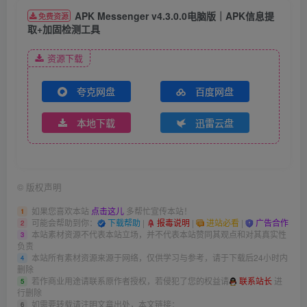
APK Messenger v4.3.0.0电脑版｜APK信息提
免费资源
取+加固检测工具
资源下载
夸克网盘
百度网盘
本地下载
迅雷云盘
©
版权声明
如果您喜欢本站
点击这儿
多帮忙宣传本站！
1
可能会帮助到你：
下载帮助
|
报毒说明
|
进站必看
|
广告合作
2
本站素材资源不代表本站立场，并不代表本站赞同其观点和对其真实性
3
负责
本站所有素材资源来源于网络，仅供学习与参考，请于下载后24小时内
4
删除
若作商业用途请联系原作者授权，若侵犯了您的权益请
联系站长
进
5
行删除
如需要转载请注明文章出处，本文链接：
6