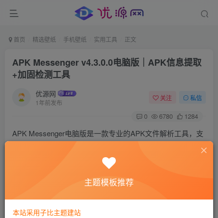
首页
精选壁纸
手机壁纸
实用工具
正文
APK Messenger v4.3.0.0电脑版｜APK信息提取
+加固检测工具
优源网
关注
私信
1年前发布
0
6780
1284
APK Messenger电脑版是一款专业的APK文件解析工具，支
持一键提取包名、版本号、权限列表及签名信息，深度检测
主流加固方案（如360加固、腾讯乐固等）。v4.3.0.0版本优
化批量处理效率，适配Win7-Win11系统，适用于开发者逆向
主题模板推荐
分析与应用编辑场景。
本站采用子比主题建站