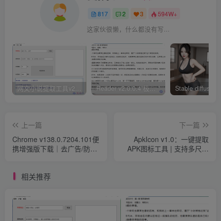
817
2
3
594W+
这家伙很懒，什么都没有写...
网文小说提取工具v2.10.02 可以自动下载小说 从此不再花钱看小说
Reader v2.0.0.4 极简小说阅读器支持导入在线及离线书源
上一篇
下一篇
Chrome v138.0.7204.101便
ApkIcon v1.0：一键提取
携增强版下载｜去广告/防劫
APK图标工具 | 支持多尺寸
持/双击关闭标签
保存与智能压缩
相关推荐