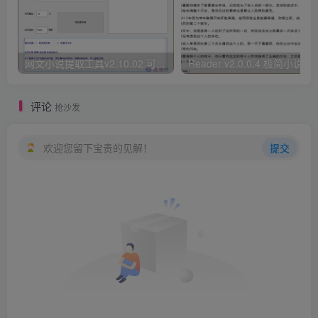
网文小说提取工具v2.10.02 可以自动下载小说 从此不再花钱看小说
Reader v2.0.0.4 极
评论
抢沙发
欢迎您留下宝贵的见解！
提交