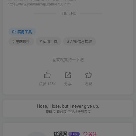
https://www.youyuanvip.com/4756.html
THE END
实用工具
# 电脑软件
# 实用工具
# APK信息提取
喜欢就支持一下吧
点赞
1284
分享
收藏
I lose, I lose, but I never give up.
我输过,我败过,但我从未放弃过
优源网
关注