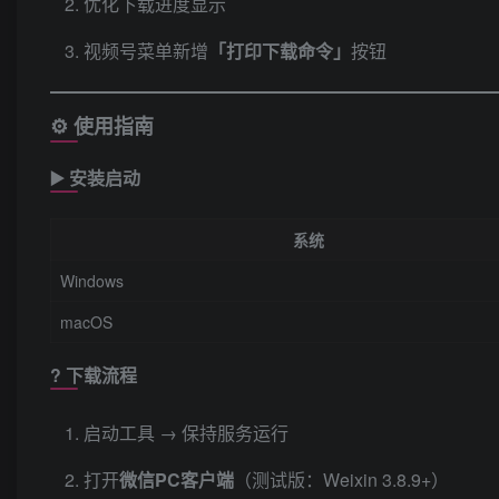
优化下载进度显示
视频号菜单新增
​「打印下载命令」​
按钮
⚙️ 使用指南
▶️ ​
安装启动
系统
Windows
macOS
? ​
下载流程
启动工具 → 保持服务运行
打开
微信PC客户端
​（测试版：Weixin 3.8.9+）