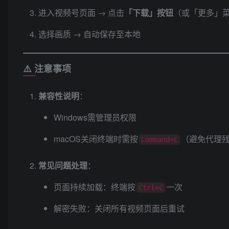
进入视频号页面 → 点击
​「下载」按钮
​（或「更多」
选择画质 → 自动保存至本地
⚠️ 注意事项
兼容性说明
​：
Windows需管理员权限
macOS关闭终端时需按
（避免代理
Command+C
常见问题处理
​：
页面持续加载：终端按
一次
Ctrl+C
解密失败：关闭所有视频页面后重试