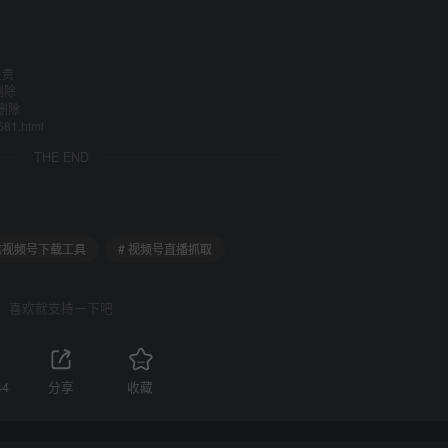
负责
删除
删除
681.html
THE END
微信视频号下载工具
# 视频号直播抓取
喜欢就支持一下吧
44
分享
收藏