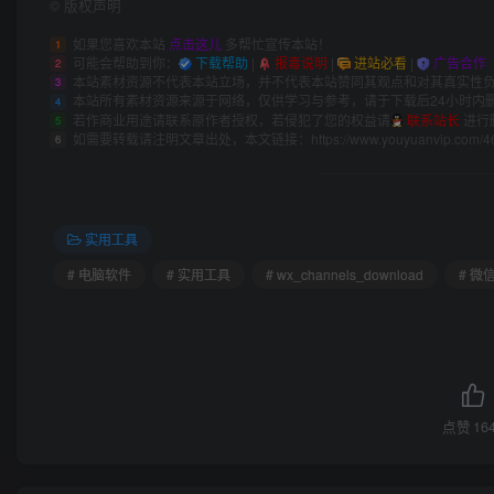
©
版权声明
如果您喜欢本站
点击这儿
多帮忙宣传本站！
1
可能会帮助到你：
下载帮助
|
报毒说明
|
进站必看
|
广告合作
2
本站素材资源不代表本站立场，并不代表本站赞同其观点和对其真实性
3
本站所有素材资源来源于网络，仅供学习与参考，请于下载后24小时内
4
若作商业用途请联系原作者授权，若侵犯了您的权益请
联系站长
进行
5
如需要转载请注明文章出处，本文链接：
https://www.youyuanvip.com/4
6
实用工具
# 电脑软件
# 实用工具
# wx_channels_download
# 
点赞
16