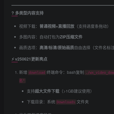
? ​
多类型内容支持
视频下载：​
普通视频+直播回放
​（支持进度条拖动）
多图内容：自动打包为
ZIP压缩文件
画质选项：​
高清/标清/原始画质
自由选择（文件名标
⚡ ​
v250621更新亮点
新增
终端命令：bash复制
download
./wx_video_d
名"
支持
超大文件下载
​（>1GB建议使用）
下载目录：系统
文件夹
Downloads