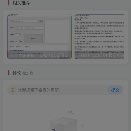
相关推荐
网文小说提取工具v2.10.02 可以自动下载小说 从此不再花钱看小说
Reader v2.0.0.4 极
评论
抢沙发
欢迎您留下宝贵的见解！
提交