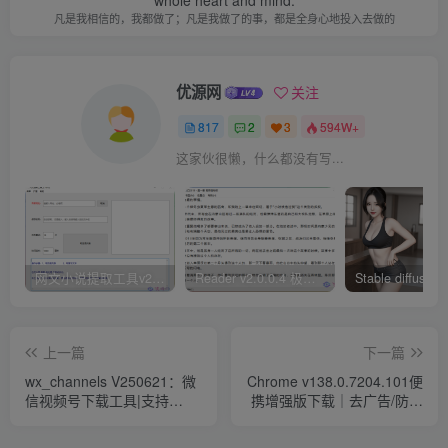
whole heart and mind.
凡是我相信的，我都做了；凡是我做了的事，都是全身心地投入去做的
优源网
关注
817
2
3
594W+
这家伙很懒，什么都没有写...
网文小说提取工具v2.10.02 可以自动下载小说 从此不再花钱看小说
Reader v2.0.0.4 极简小说阅读器支持导入在线及离线书源
上一篇
下一篇
wx_channels V250621：微
Chrome v138.0.7204.101便
信视频号下载工具|支持
携增强版下载｜去广告/防劫
Win/macOS
持/双击关闭标签