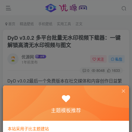
首页
精选壁纸
手机壁纸
实用工具
正文
DyD v3.0.2 多平台批量无水印视频下载器：一键
解锁高清无水印视频与图文
优源网
关注
私信
1年前发布
0
8048
1633
DyD v3.0.2最后一个免费版本在社交媒体和内容创作日益繁
荣的今天，如何高效、便捷地获取无水印的视频和图文内容
成为了许多创作者和用户的共同需求。为了满足这一需求，
Windows DyD多平台批量无水印视频图集下载器v3.0.2应运
主题模板推荐
而生，成为了一款备受推崇的
下载工具
。
本站采用子比主题建站