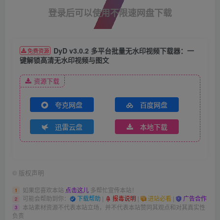
登录后可以使用不限速网盘下载
DyD v3.0.2 多平台批量无水印视频下载器：一
免费资源
键解锁高清无水印视频与图文
资源下载
夸克网盘
百度网盘
迅雷云盘
本地下载
©
版权声明
如果您喜欢本站
点击这儿
多帮忙宣传本站！
1
可能会帮助到你：
下载帮助
|
报毒说明
|
进站必看
|
广告合作
2
本站素材资源不代表本站立场，并不代表本站赞同其观点和对其真实性
3
负责