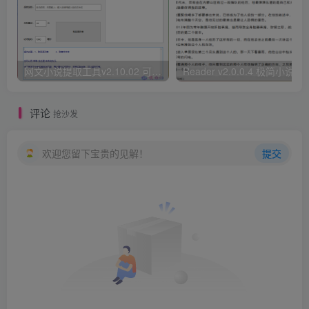
网文小说提取工具v2.10.02 可以自动下载小说 从此不再花钱看小说
Reader v2.0.0.4 极
评论
抢沙发
欢迎您留下宝贵的见解！
提交