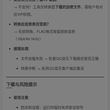
→ 不支持！工具仅转换
已下载的加密文件
，需账户有对
应VIP权限。
转换后音质是否受损？​
→ 无损转换，FLAC格式保留原始音质
（16bit/44.1kHz）
报错处理
​：
文件加载失败 → 检查QQ音乐下载路径是否正确
转换中断 → 关闭QQ音乐客户端后重试
下载与风险提示
使用注意
​：
防杀软误报：运行时临时关闭安全软件