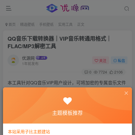
首页
精选壁纸
手机壁纸
实用工具
正文
QQ音乐下载转换器｜VIP音乐转通用格式｜
FLAC/MP3解密工具
优源网
关注
私信
1年前发布
0
7724
2106
本工具针对QQ音乐VIP用户设计，可将加密的专属音乐文件
（如.qmc0/.mflac）转换为通用FLAC/MP3格式，解决车载U
盘播放、视频剪辑素材提取等需求。​
需账户本身具备VIP权
限
，不支持破解付费内容，仅作格式解密用途。
主题模板推荐
本站采用子比主题建站