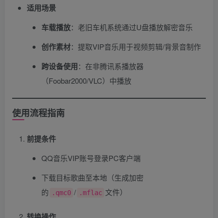
适用场景
车载播放
​：老旧车机系统通过U盘播放解密音乐
创作素材
​：提取VIP音乐用于视频剪辑/背景音制作
跨设备使用
​：在非腾讯系播放器
（Foobar2000/VLC）中播放
使用流程指南
前提条件
QQ音乐VIP账号登录PC客户端
下载目标歌曲至本地（生成加密
的
/
文件）
.qmc0
.mflac
转换操作