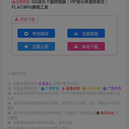
QQ音乐下载转换器｜VIP音乐转通用格式｜
免费资源
FLAC/MP3解密工具
资源下载
夸克网盘
百度网盘
迅雷云盘
本地下载
©
版权声明
如果您喜欢本站
点击这儿
多帮忙宣传本站！
1
可能会帮助到你：
下载帮助
|
报毒说明
|
进站必看
|
广告合作
2
本站素材资源不代表本站立场，并不代表本站赞同其观点和对其真实性
3
负责
本站所有素材资源来源于网络，仅供学习与参考，请于下载后24小时内
4
删除
若作商业用途请联系原作者授权，若侵犯了您的权益请
联系站长
进
5
行删除
如需要转载请注明文章出处，本文链接：
6
https://www.youyuanvip.com/4657.html