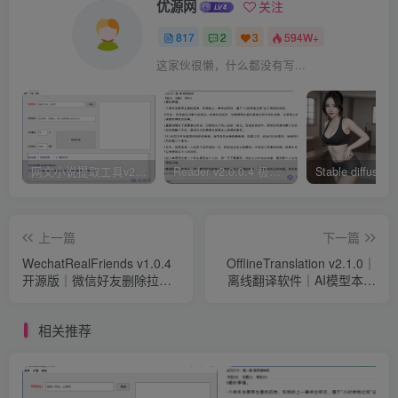
优源网
关注
817
2
3
594W+
这家伙很懒，什么都没有写...
网文小说提取工具v2.10.02 可以自动下载小说 从此不再花钱看小说
Reader v2.0.0.4 极简小说阅读器支持导入在线及离线书源
上一篇
下一篇
WechatRealFriends v1.0.4
OfflineTranslation v2.1.0｜
开源版｜微信好友删除拉黑
离线翻译软件｜AI模型本地
检测工具
运行
相关推荐