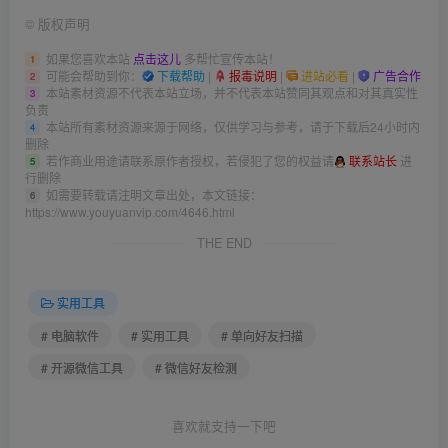
©
版权声明
如果您喜欢本站
点击这儿
多帮忙宣传本站！
1
可能会帮助到你：
下载帮助
|
报毒说明
|
进站必看
|
广告合作
2
本站素材资源不代表本站立场，并不代表本站赞同其观点和对其真实性
3
负责
本站所有素材资源来源于网络，仅供学习与参考，请于下载后24小时内
4
删除
若作商业用途请联系原作者授权，若侵犯了您的权益请
联系站长
进
5
行删除
如需要转载请注明文章出处，本文链接：
6
https://www.youyuanvip.com/4646.html
THE END
实用工具
# 电脑软件
# 实用工具
# 单向好友扫描
# 开源微信工具
# 微信好友检测
喜欢就支持一下吧