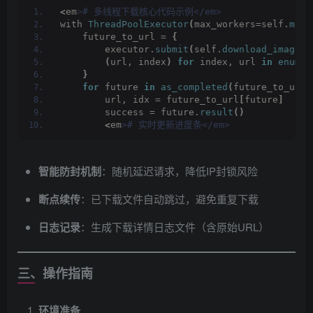
<
em
># 多线程下载核心代码示例</em>
with 
ThreadPoolExecutor
(
max_workers=self.
max_
    future_to_url = 
{
        executor.
submit
(
self.
download_image
, 
(
url, index
)
for
 index, url 
in
enumer
}
for
 future 
in
as_completed
(
future_to_url
)
        url, idx = future_to_url
[
future
]
        success = future.
result
()
<
em
># 实时更新进度条</em>
智能防封机制
​：随机延迟请求，降低IP封锁风险
断点续传
​：已下载文件自动跳过，避免重复下载
日志记录
​：生成下载详情日志文件（含原始URL）
三、操作指南
环境准备