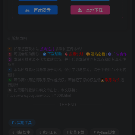
百度网盘
本地下载
©
版权声明
如果您喜欢本站
点击这儿
多帮忙宣传本站！
1
可能会帮助到你：
下载帮助
|
报毒说明
|
进站必看
|
广告合作
2
本站素材资源不代表本站立场，并不代表本站赞同其观点和对其真实性
3
负责
本站所有素材资源来源于网络，仅供学习与参考，请于下载后24小时内
4
删除
若作商业用途请联系原作者授权，若侵犯了您的权益请
联系站长
进
5
行删除
如需要转载请注明文章出处，本文链接：
6
https://www.youyuanvip.com/4008.html
THE END
实用工具
# 电脑软件
# 实用工具
# 批量下载
# Python脚本