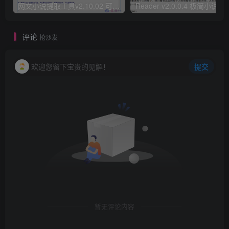
网文小说提取工具v2.10.02 可以自动下载小说 从此不再花钱看小说
Reader v2.0.0.4 极
评论
抢沙发
欢迎您留下宝贵的见解！
提交
暂无评论内容