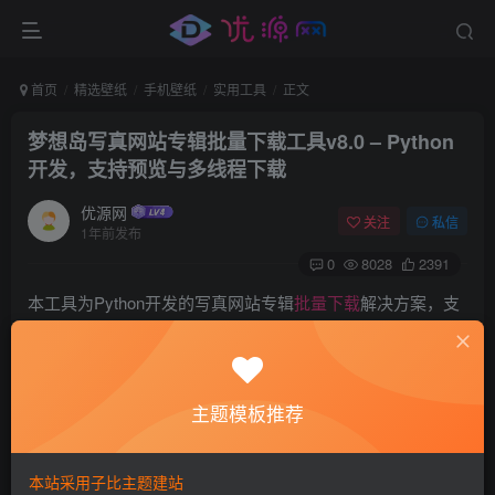
首页
精选壁纸
手机壁纸
实用工具
正文
梦想岛写真网站专辑批量下载工具v8.0 – Python
开发，支持预览与多线程下载
优源网
关注
私信
1年前发布
0
8028
2391
本工具为Python开发的写真网站专辑
批量下载
解决方案，支
持关键词搜索、链接解析、缩略图预览及多线程下载。适用
于Windows系统，免登录无广告，提供GUI界面简化操作流
程。
主题模板推荐
本站采用子比主题建站