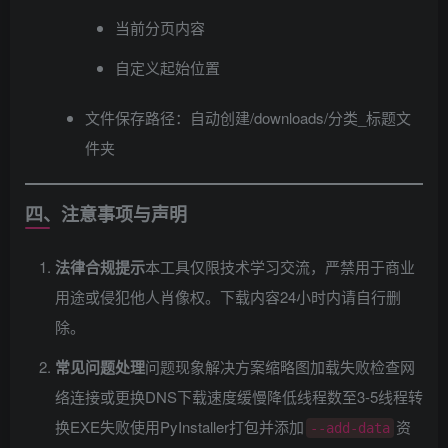
当前分页内容
自定义起始位置
文件保存路径：自动创建/downloads/分类_标题文
件夹
四、注意事项与声明
法律合规提示
​本工具仅限技术学习交流，严禁用于商业
用途或侵犯他人肖像权。下载内容24小时内请自行删
除。
常见问题处理
​问题现象解决方案缩略图加载失败检查网
络连接或更换DNS下载速度缓慢降低线程数至3-5线程转
换EXE失败使用PyInstaller打包并添加
资
--add-data