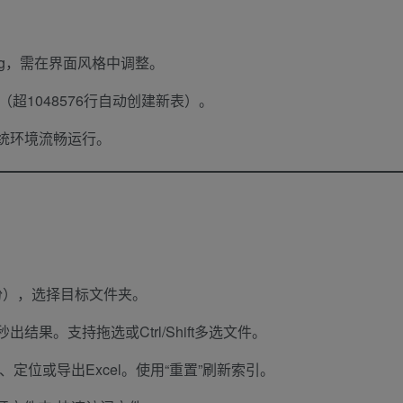
ug，需在界面风格中调整。
据（超1048576行自动创建新表）。
统环境流畅运行。
理员身份），选择目标文件夹。
结果。支持拖选或Ctrl/Shift多选文件。
定位或导出Excel。使用“重置”刷新索引。