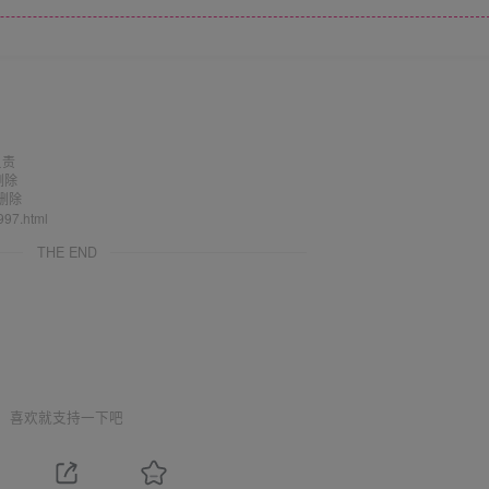
负责
删除
删除
997.html
THE END
喜欢就支持一下吧