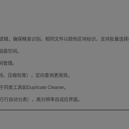
筛选逻辑，确保精准识别。相同文件以颜色区块标识，支持批量选择
磁盘空间。
间管理。
文档、压缩包等），定向查询更高效。
具如Duplicate Cleaner。
104万行自动分表），高分辨率自适应界面。