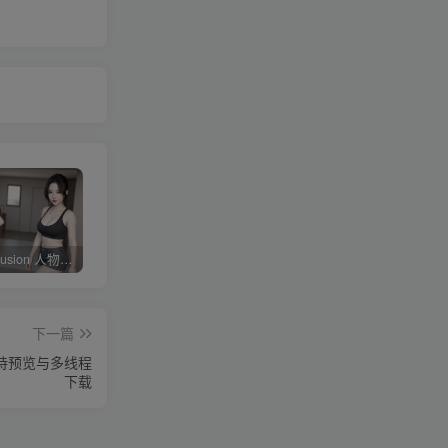
Stable diffusion 人物常用朝向、画面范围、远近、焦距、机位、拍摄角度篇提示词（四）
4KVideoDownloader配合v2rayN下载油管youtube视频教程
剪映专业版V3.2，支持自动字幕识别、特效，无任何会员按钮，免会员官方版
下一篇
，支持预览与多线程
下载