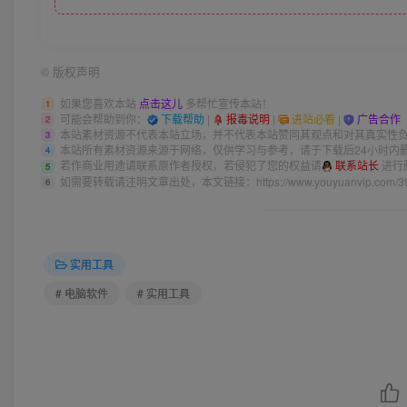
©
版权声明
如果您喜欢本站
点击这儿
多帮忙宣传本站！
1
可能会帮助到你：
下载帮助
|
报毒说明
|
进站必看
|
广告合作
2
本站素材资源不代表本站立场，并不代表本站赞同其观点和对其真实性
3
本站所有素材资源来源于网络，仅供学习与参考，请于下载后24小时内
4
若作商业用途请联系原作者授权，若侵犯了您的权益请
联系站长
进行
5
如需要转载请注明文章出处，本文链接：
https://www.youyuanvip.com/3
6
实用工具
# 电脑软件
# 实用工具