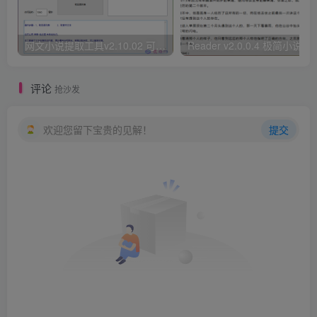
网文小说提取工具v2.10.02 可以自动下载小说 从此不再花钱看小说
Reader v2.0.0.4 极
评论
抢沙发
欢迎您留下宝贵的见解！
提交