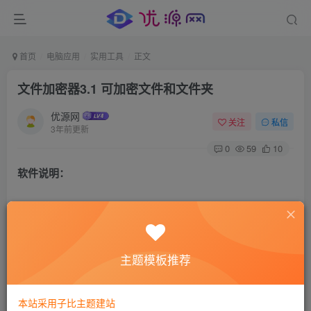
首页
电脑应用
实用工具
正文
文件加密器3.1 可加密文件和文件夹
优源网
关注
私信
3年前更新
0
59
10
软件说明：
这是一个使用C#编写的文件加密解密器。
它使用了AES算法进行对单个文件或整个文件夹的文件进行
加密、解密。
主题模板推荐
在使用‘当前文件夹加密’时，不会加密程序本身。
本站采用子比主题建站
软件截图：