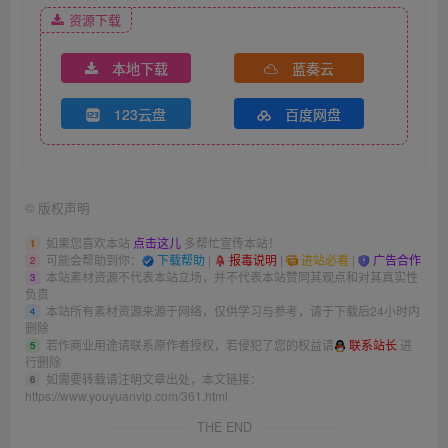
资源下载
本地下载
蓝奏云
123云盘
百度网盘
©
版权声明
如果您喜欢本站
点击这儿
多帮忙宣传本站！
1
可能会帮助到你：
下载帮助
|
报毒说明
|
进站必看
|
广告合作
2
本站素材资源不代表本站立场，并不代表本站赞同其观点和对其真实性
3
负责
本站所有素材资源来源于网络，仅供学习与参考，请于下载后24小时内
4
删除
若作商业用途请联系原作者授权，若侵犯了您的权益请
联系站长
进
5
行删除
如需要转载请注明文章出处，本文链接：
6
https://www.youyuanvip.com/361.html
THE END