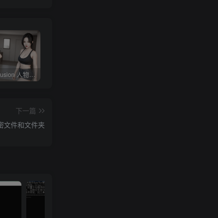
Stable diffusion 人物常用朝向、画面范围、远近、焦距、机位、拍摄角度篇提示词（四）
4KVideoDownloader配合v2rayN下载油管youtube视频教程
剪映专业版V3.2，支持自动字幕识别、特效，无任何会员按钮，免会员官方版
下一篇
加密文件和文件夹