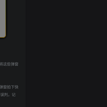
将这些弹窗
弹窗拍下快
的误判，记