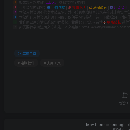
如果您喜欢本站
点击这儿
多帮忙宣传本站！
1
可能会帮助到你：
下载帮助
|
报毒说明
|
进站必看
|
广告合作
2
本站素材资源不代表本站立场，并不代表本站赞同其观点和对其真实性
3
本站所有素材资源来源于网络，仅供学习与参考，请于下载后24小时内
4
若作商业用途请联系原作者授权，若侵犯了您的权益请
联系站长
进行
5
如需要转载请注明文章出处，本文链接：
https://www.youyuanvip.com/3
6
实用工具
# 电脑软件
# 实用工具
点赞
1
May there be enough clo
愿你生命中