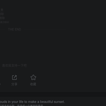
负责
删除
删除
58.html
THE END
喜欢就支持一下吧
0
分享
收藏
uds in your life to make a beautiful sunset.
有够多的云翳，来造成一个美丽的黄昏