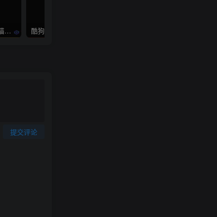
Win+Mac+ubuntu 番茄/七猫小说下载器
酷狗音乐下载歌曲KGM格式转MP3或FLAC
提交评论