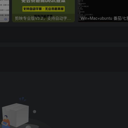
er v2.0.0.4 极简小说阅读器支持导入在线及离线书源
剪映专业版V3.2，支持自动字幕识别、特效，无任何会员按钮，免会员官方版