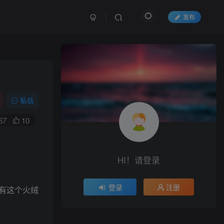
发布
私信
67
10
HI！请登录
登录
注册
有这个火绒