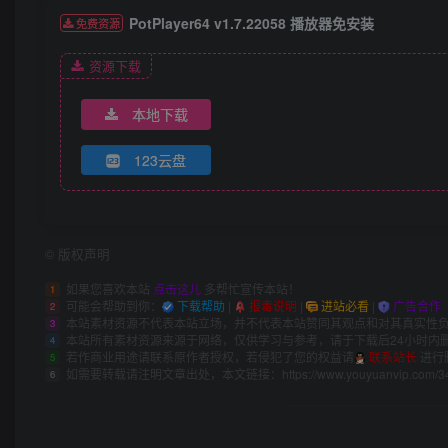
PotPlayer64 v1.7.22058 播放器免安装
免费资源
资源下载
本地下载
123云盘
©
版权声明
如果您喜欢本站
点击这儿
多帮忙宣传本站！
1
可能会帮助到你：
下载帮助
|
报毒说明
|
进站必看
|
广告合作
2
本站素材资源不代表本站立场，并不代表本站赞同其观点和对其真实性
3
本站所有素材资源来源于网络，仅供学习与参考，请于下载后24小时内
4
若作商业用途请联系原作者授权，若侵犯了您的权益请
联系站长
进行
5
如需要转载请注明文章出处，本文链接：
https://www.youyuanvip.com/3
6