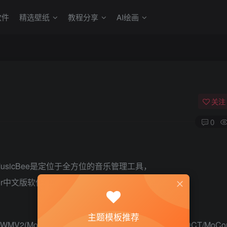
软件
精选壁纸
教程分享
AI绘画
关注
0
MusicBee是定位于全方位的音乐管理工具，
yer中文版软件特色
主题模板推荐
2(MoComp)，WMV3(IDCT/MoComp)，VC-1(IDCT/MoCo