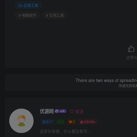
实用工具
# 电脑软件
# 实用工具
点赞
6
There are two ways of spreading l
传递光亮有
优源网
关注
817
2
3
594W+
这家伙很懒，什么都没有写...