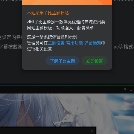
本站采用子比主题建站
zibll子比主题是一款漂亮优雅的商城资讯类
网站主题模板，功能强大，配置简单
这是一条系统弹窗通知示例
码，只要使用设定内建硬解都可顺利硬解，不用其它解码器。
管理员可在
主题设置-常用功能-弹窗通知
中
中字幕被截断的问题，但依然支持不完全。alac、ape、flac等格
进行相关设置
了解子比主题
立即设置