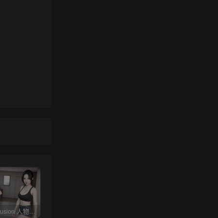
Stable diffusion 人物常用朝向、画面范围、远近、焦距、机位、拍摄角度篇提示词（四）
4KVideoDownloader配合v2rayN下载油管youtube视频教程
剪映专业版V3.2，支持自动字幕识别、特效，无任何会员按钮，免会员官方版