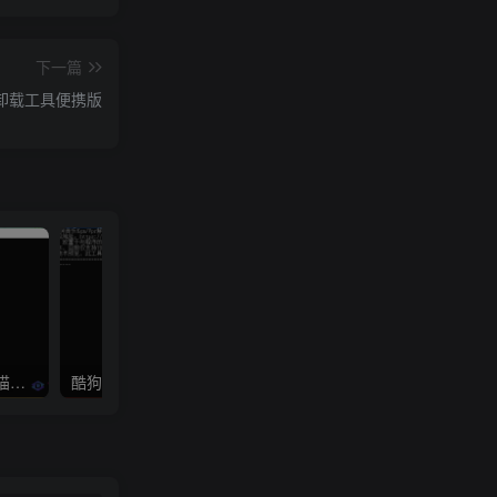
下一篇
.3 软件卸载工具便携版
Win+Mac+ubuntu 番茄/七猫小说下载器
酷狗音乐下载歌曲KGM格式转MP3或FLAC