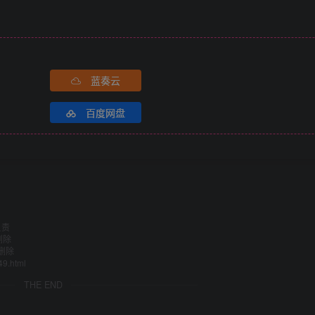
蓝奏云
百度网盘
负责
删除
删除
49.html
THE END