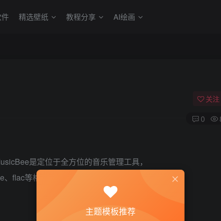
软件
精选壁纸
教程分享
AI绘画
关注
0
MusicBee是定位于全方位的音乐管理工具，
pe、flac等格式都能默认支持。
主题模板推荐