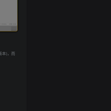
版本)，而
。