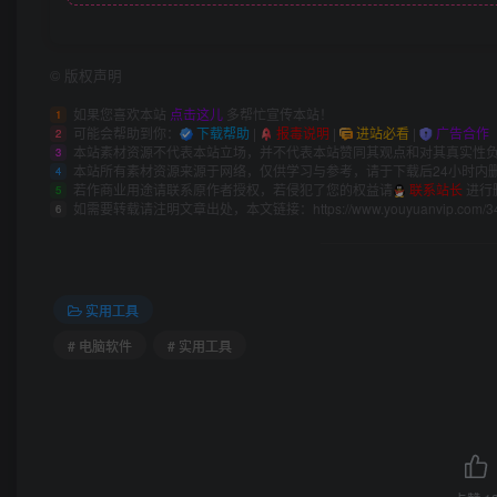
©
版权声明
如果您喜欢本站
点击这儿
多帮忙宣传本站！
1
可能会帮助到你：
下载帮助
|
报毒说明
|
进站必看
|
广告合作
2
本站素材资源不代表本站立场，并不代表本站赞同其观点和对其真实性
3
本站所有素材资源来源于网络，仅供学习与参考，请于下载后24小时内
4
若作商业用途请联系原作者授权，若侵犯了您的权益请
联系站长
进行
5
如需要转载请注明文章出处，本文链接：
https://www.youyuanvip.com/3
6
实用工具
# 电脑软件
# 实用工具