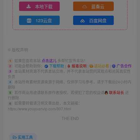
本地下载
蓝奏云
123云盘
百度网盘
©
版权声明
如果您喜欢本站
点击这儿
多帮忙宣传本站！
1
可能会帮助到你：
下载帮助
|
报毒说明
|
进站必看
|
广告合作
2
本站素材资源不代表本站立场，并不代表本站赞同其观点和对其真实性
3
负责
本站所有素材资源来源于网络，仅供学习与参考，请于下载后24小时内
4
删除
若作商业用途请联系原作者授权，若侵犯了您的权益请
联系站长
进
5
行删除
如需要转载请注明文章出处，本文链接：
6
https://www.youyuanvip.com/307.html
THE END
实用工具