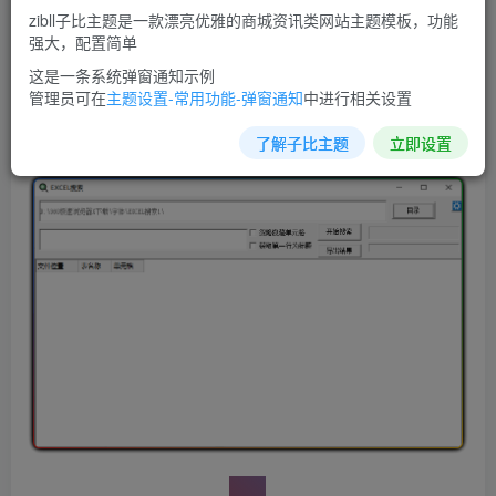
5.增加搜索结果导出
zibll子比主题是一款漂亮优雅的商城资讯类网站主题模板，功能
强大，配置简单
6.支持文件拖放获取目录
这是一条系统弹窗通知示例
7.单击前两列单元格可以选择打开文件夹或打开文件
管理员可在
主题设置-常用功能-弹窗通知
中进行相关设置
软件截图：
了解子比主题
立即设置