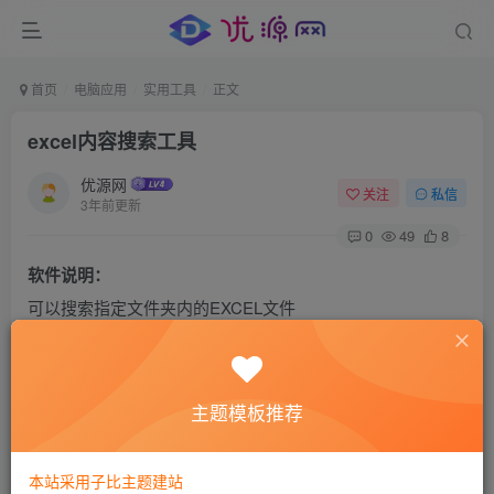
首页
电脑应用
实用工具
正文
excel内容搜索工具
优源网
关注
私信
3年前更新
0
49
8
软件说明：
可以搜索指定文件夹内的EXCEL文件
找到含有关键字的单元格并显示所在行50列以内的内容
1.输入搜索内容后，按回车即可开始搜索。
2.可以选择不显示表内隐藏的内容
主题模板推荐
3.可以选择显示表内第一行为标题
4.可以选择标题行和失败行颜色
本站采用子比主题建站