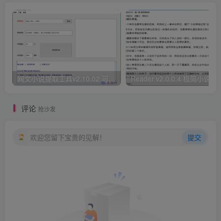
网文小说提取工具v2.10.02 可以自动下载小说 从此不再花钱看小说
Reader v2.0.0.4 极
评论
抢沙发
欢迎您留下宝贵的见解！
提交