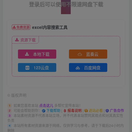
登录后可以使用不限速网盘下载
excel内容搜索工具
免费资源
资源下载
本地下载
蓝奏云
123云盘
百度网盘
©
版权声明
如果您喜欢本站
点击这儿
多帮忙宣传本站！
1
可能会帮助到你：
下载帮助
|
报毒说明
|
进站必看
|
广告合作
2
本站素材资源不代表本站立场，并不代表本站赞同其观点和对其真实性
3
负责
本站所有素材资源来源于网络，仅供学习与参考，请于下载后24小时内
4
删除