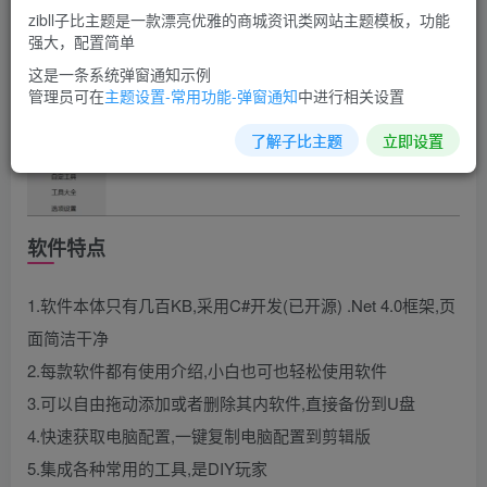
zibll子比主题是一款漂亮优雅的商城资讯类网站主题模板，功能
强大，配置简单
这是一条系统弹窗通知示例
管理员可在
主题设置-常用功能-弹窗通知
中进行相关设置
了解子比主题
立即设置
软件特点
1.软件本体只有几百KB,采用C#开发(已开源) .Net 4.0框架,页
面简洁干净
2.每款软件都有使用介绍,小白也可也轻松使用软件
3.可以自由拖动添加或者删除其内软件,直接备份到U盘
4.快速获取电脑配置,一键复制电脑配置到剪辑版
5.集成各种常用的工具,是DIY玩家