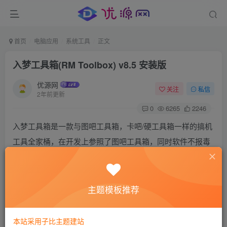
首页
电脑应用
系统工具
正文
入梦工具箱(RM Toolbox) v8.5 安装版
优源网
关注
私信
2年前更新
0
6265
2246
入梦工具箱是一款与图吧工具箱，卡吧/硬工具箱一样的搞机
工具全家桶，在开发上参照了图吧工具箱，同时软件不报毒
(当然报毒不等于有毒，比如图吧的一些工具因为是“学习版”
导致的报毒，实际上无毒)，五脏俱全，比如AIDA64，
CPU/GPUZ之类的，同时软件开源。
主题模板推荐
本站采用子比主题建站