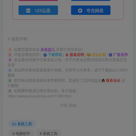
123云盘
夸克网盘
©
版权声明
如果您喜欢本站
点击这儿
多帮忙宣传本站！
1
可能会帮助到你：
下载帮助
|
报毒说明
|
进站必看
|
广告合作
2
本站素材资源不代表本站立场，并不代表本站赞同其观点和对其真实性
3
负责
本站所有素材资源来源于网络，仅供学习与参考，请于下载后24小时内
4
删除
若作商业用途请联系原作者授权，若侵犯了您的权益请
联系站长
进
5
行删除
如需要转载请注明文章出处，本文链接：
6
https://www.youyuanvip.com/1189.html
THE END
系统工具
# 电脑软件
# 系统工具