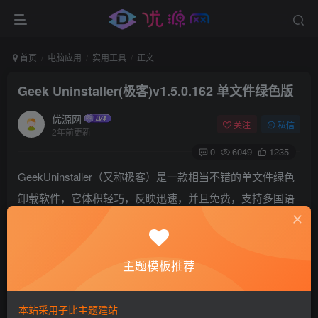
首页
电脑应用
实用工具
正文
Geek Uninstaller(极客)v1.5.0.162 单文件绿色版
优源网
关注
私信
2年前更新
0
6049
1235
GeekUninstaller（又称极客）是一款相当不错的单文件绿色
卸载软件，它体积轻巧，反映迅速，并且免费，支持多国语
言，完美支持支持32位与64位系统，并且它只有一个exe文
件 (软件大小不到2M)，单文件的好处就是你不需要安装即可
直接卸载软件、强制彻底清除软件残留垃圾文件或是查看某
主题模板推荐
软件的注册表项目等等，让你的系统变得高速流畅。而不是
看着各路全家桶默默关掉电脑。
本站采用子比主题建站