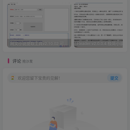
网文小说提取工具v2.10.02 可以自动下载小说 从此不再花钱看小说
Reader v2.0.0.4 极
评论
抢沙发
欢迎您留下宝贵的见解！
提交