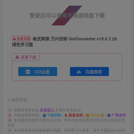
登录后可以使用不限速网盘下载
格式转换 万兴优转 UniConverter v15.0.7.20
免费资源
绿色学习版
资源下载
123云盘
百度网盘
©
版权声明
如果您喜欢本站
点击这儿
多帮忙宣传本站！
1
可能会帮助到你：
下载帮助
|
报毒说明
|
进站必看
|
广告合作
2
本站素材资源不代表本站立场，并不代表本站赞同其观点和对其真实性
3
负责
本站所有素材资源来源于网络，仅供学习与参考，请于下载后24小时内
4