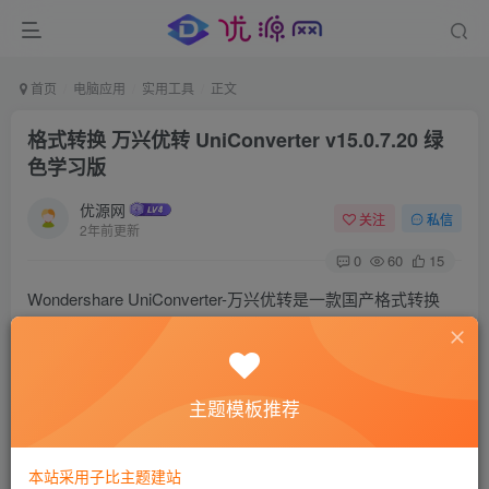
首页
电脑应用
实用工具
正文
格式转换 万兴优转 UniConverter v15.0.7.20 绿
色学习版
优源网
关注
私信
2年前更新
0
60
15
Wondershare UniConverter-万兴优转是一款国产格式转换
器，和某个工厂一样可以转GIF,视频格式,音频格式,裁剪视
频,下载视频,下载视频。虽然在图片功能相对缺失，但是万兴
优转一般不会出现令人高血压的转换失败，并且颜值更加美
主题模板推荐
观。
本站采用子比主题建站