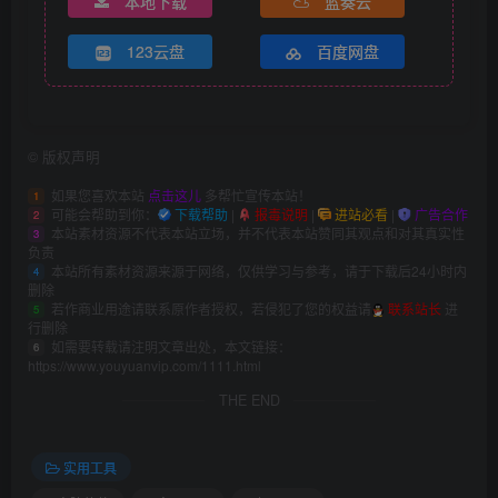
本地下载
蓝奏云
123云盘
百度网盘
©
版权声明
如果您喜欢本站
点击这儿
多帮忙宣传本站！
1
可能会帮助到你：
下载帮助
|
报毒说明
|
进站必看
|
广告合作
2
本站素材资源不代表本站立场，并不代表本站赞同其观点和对其真实性
3
负责
本站所有素材资源来源于网络，仅供学习与参考，请于下载后24小时内
4
删除
若作商业用途请联系原作者授权，若侵犯了您的权益请
联系站长
进
5
行删除
如需要转载请注明文章出处，本文链接：
6
https://www.youyuanvip.com/1111.html
THE END
实用工具