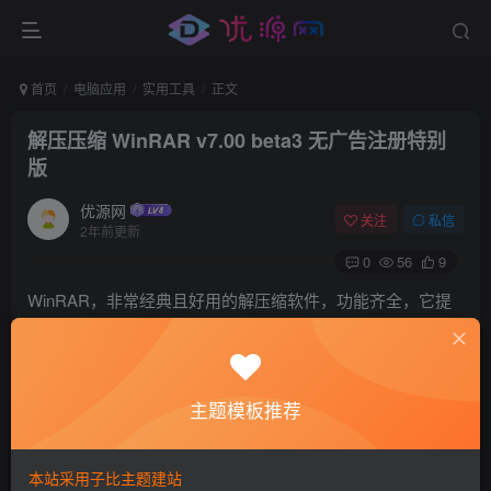
首页
电脑应用
实用工具
正文
解压压缩 WinRAR v7.00 beta3 无广告注册特别
版
优源网
关注
私信
2年前更新
0
56
9
WinRAR，非常经典且好用的解压缩软件，功能齐全，它提
供了RAR和ZIP文件的完整支持，能解压ARJ、CAB、LZH、
ACE、TAR、GZ、UUE、BZ2、JAR、ISO格式文件。且由
于有专利，只有它可以压缩.rar文件，虽然丑了点，但很实
主题模板推荐
用，原版正版卖的还是有点小贵的，但是代理商代理了免费
版，也能用，不过凡事都有代价。
本站采用子比主题建站