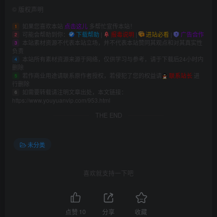
©
版权声明
如果您喜欢本站
点击这儿
多帮忙宣传本站！
1
可能会帮助到你：
下载帮助
|
报毒说明
|
进站必看
|
广告合作
2
本站素材资源不代表本站立场，并不代表本站赞同其观点和对其真实性
3
负责
本站所有素材资源来源于网络，仅供学习与参考，请于下载后24小时内
4
删除
若作商业用途请联系原作者授权，若侵犯了您的权益请
联系站长
进
5
行删除
如需要转载请注明文章出处，本文链接：
6
https://www.youyuanvip.com/953.html
THE END
未分类
喜欢就支持一下吧
点赞
10
分享
收藏