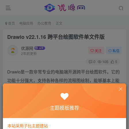
首页
电脑应用
办公教育
正文
Drawio v22.1.16 跨平台绘图软件单文件版
优源网
关注
私信
2年前更新
0
105
5
Drawio是一款非常专业的电脑端开源跨平台绘图软件。它的
功能十分强大，支持各种各样的流程图绘制，能够基本上能
代替Visio和亿图图示等软件，随着版本的更新迭代，功能进
一步优化提升，该版本经过中文汉化，用户操作起来更加得
心应手。
主题模板推荐
drawio软件不仅支持Windows 、MacOS、linux等多系统流程
绘制，而且还为用户提供了多种多样的模板，无论是思维导
本站采用子比主题建站