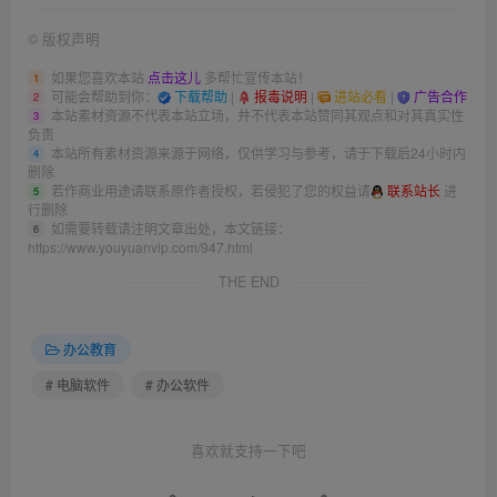
©
版权声明
如果您喜欢本站
点击这儿
多帮忙宣传本站！
1
可能会帮助到你：
下载帮助
|
报毒说明
|
进站必看
|
广告合作
2
本站素材资源不代表本站立场，并不代表本站赞同其观点和对其真实性
3
负责
本站所有素材资源来源于网络，仅供学习与参考，请于下载后24小时内
4
删除
若作商业用途请联系原作者授权，若侵犯了您的权益请
联系站长
进
5
行删除
如需要转载请注明文章出处，本文链接：
6
https://www.youyuanvip.com/947.html
THE END
办公教育
# 电脑软件
# 办公软件
喜欢就支持一下吧