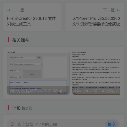
上一篇
下一篇
FilelistCreator 23.6.13 文件
XYPlorer Pro v25.50.0300
列表生成工具
文件资源管理器绿色便携版
相关推荐
网文小说提取工具v2.10.02 可以自动下载小说 从此不再花钱看小说
Reader v2.0.0.4 极
评论
抢沙发
欢迎您留下宝贵的见解！
提交