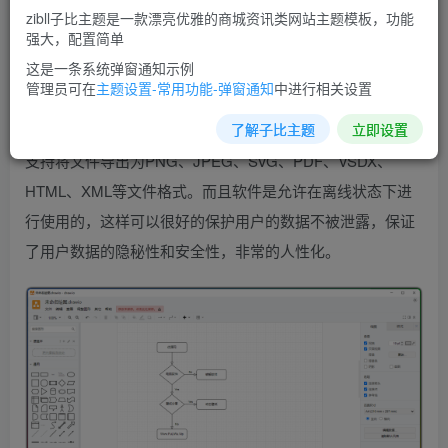
图、设计图、E-R图、饼图还是其它的流程图，在这里都可
zibll子比主题是一款漂亮优雅的商城资讯类网站主题模板，功能
强大，配置简单
以实现，满足用户的一切需求，并且这些模板使用起来也是
这是一条系统弹窗通知示例
非常的方便，只需选择自己需要的模板，然后点击即可，大
管理员可在
主题设置-常用功能-弹窗通知
中进行相关设置
大增加了我们的工作效率。除此之外，drawio流程图软件还
了解子比主题
立即设置
支持导入Gliffy、VSSX、VSDX和Lucidchart的绘图文件，还
支持将文件导出为PNG、JPEG、SVG、PDF、VSDX、
HTML、XML等文件格式。而且软件是允许在离线状态下进
行使用的，这样可以很好的保护用户的数据不被泄露，保证
了用户数据的隐秘性和安全性，非常的人性化。