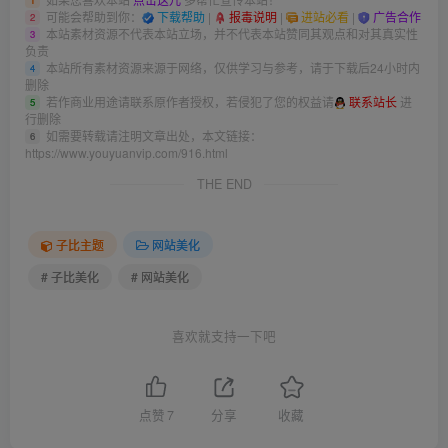
1
可能会帮助到你：
下载帮助
|
报毒说明
|
进站必看
|
广告合作
2
本站素材资源不代表本站立场，并不代表本站赞同其观点和对其真实性
3
负责
本站所有素材资源来源于网络，仅供学习与参考，请于下载后24小时内
4
删除
若作商业用途请联系原作者授权，若侵犯了您的权益请
联系站长
进
5
行删除
如需要转载请注明文章出处，本文链接：
6
https://www.youyuanvip.com/916.html
THE END
子比主题
网站美化
# 子比美化
# 网站美化
喜欢就支持一下吧
点赞
7
分享
收藏