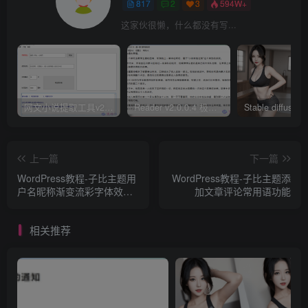
817
2
3
594W+
这家伙很懒，什么都没有写...
网文小说提取工具v2.10.02 可以自动下载小说 从此不再花钱看小说
Reader v2.0.0.4 极简小说阅读器支持导入在线及离线书源
上一篇
下一篇
WordPress教程-子比主题用
WordPress教程-子比主题添
户名昵称渐变流彩字体效果
加文章评论常用语功能
代码
相关推荐