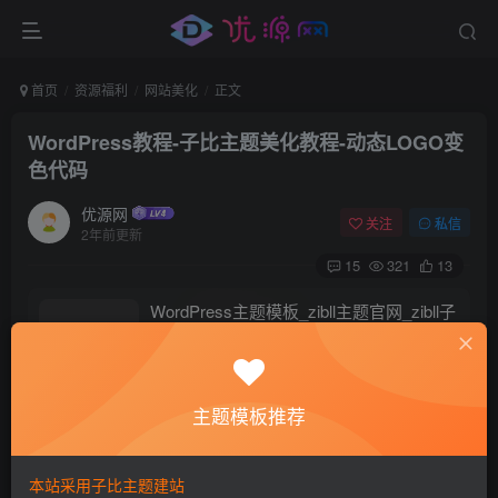
首页
资源福利
网站美化
正文
WordPress教程-子比主题美化教程-动态LOGO变
色代码
优源网
关注
私信
2年前更新
15
321
13
WordPress主题模板_zibll主题官网_zibll子
比主题 zibll子比购买返利
2年前
168
主题模板推荐
如何让主题LOGO自动变色，不用做动态图，以下代码放到
子比主题后代自定义代码中>自定义头部HTML代码
本站采用子比主题建站