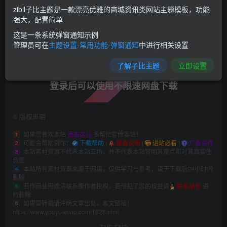
就可以实现，目前只测试过
子比主题
，其他主题自行测试。
zibll子比主题是一款漂亮优雅的商城资讯类网站主题模板，功能
强大，配置简单
这是一条系统弹窗通知示例
此处内容已隐藏，请评论后刷新页面查看.
管理员可在
主题设置-常用功能-弹窗通知
中进行相关设置
了解子比主题
立即设置
登录后可以使用不限速网盘下载
©
版权声明
如果您喜欢本站
点击这儿
多帮忙宣传本站！
1
可能会帮助到你：
下载帮助
|
报毒说明
|
进站必看
|
广告合作
2
本站素材资源不代表本站立场，并不代表本站赞同其观点和对其真实性
3
负责
本站所有素材资源来源于网络，仅供学习与参考，请于下载后24小时内
4
删除
若作商业用途请联系原作者授权，若侵犯了您的权益请
联系站长
进
5
行删除
如需要转载请注明文章出处，本文链接：
6
https://www.youyuanvip.com/1028.html