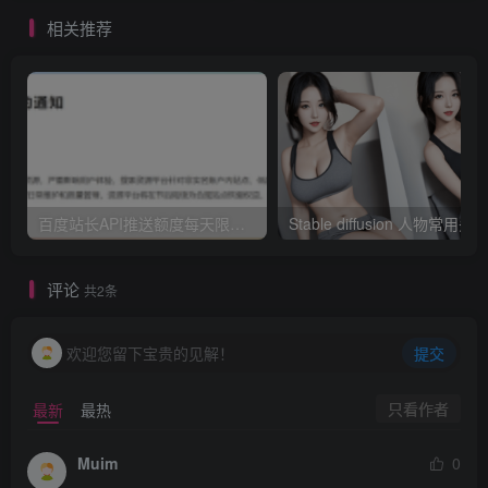
相关推荐
百度站长API推送额度每天限额10次这件事？
评论
共2条
欢迎您留下宝贵的见解！
提交
只看作者
最新
最热
Muim
0