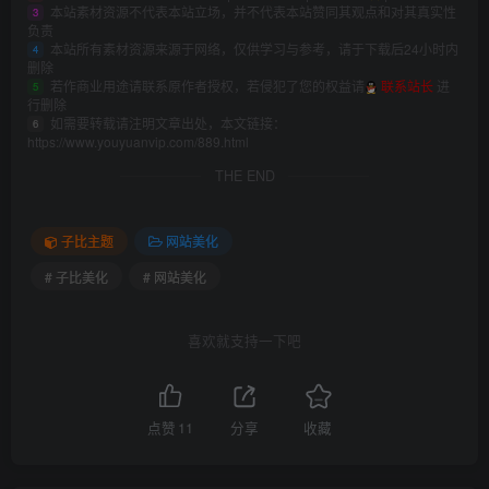
本站素材资源不代表本站立场，并不代表本站赞同其观点和对其真实性
3
负责
本站所有素材资源来源于网络，仅供学习与参考，请于下载后24小时内
4
删除
若作商业用途请联系原作者授权，若侵犯了您的权益请
联系站长
进
5
行删除
如需要转载请注明文章出处，本文链接：
6
https://www.youyuanvip.com/889.html
THE END
子比主题
网站美化
# 子比美化
# 网站美化
喜欢就支持一下吧
点赞
11
分享
收藏