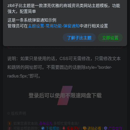
zibll子比主题是一款漂亮优雅的商城资讯类网站主题模板，功能
具添加到指定侧边栏中即可。
强大，配置简单
可以用来做侧边栏的广告、领取福利等等。
这是一条系统弹窗通知示例
管理员可在
主题设置-常用功能-弹窗通知
中进行相关设置
此处内容已隐藏，请评论后刷新页面查看.
了解子比主题
立即设置
说明：如果只是使用的话，CSS可无需修改，只需修改文本
和跳转的网址即可。不需要圆边的话删除style=”border-
radius:5px;”即可。
登录后可以使用不限速网盘下载
©
版权声明
如果您喜欢本站
点击这儿
多帮忙宣传本站！
1
可能会帮助到你：
下载帮助
|
报毒说明
|
进站必看
|
广告合作
2