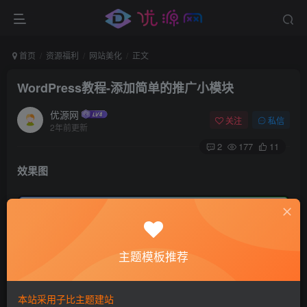
首页
资源福利
网站美化
正文
WordPress教程-添加简单的推广小模块
优源网
关注
私信
2年前更新
2
177
11
效果图
主题模板推荐
添加教程
本站采用子比主题建站
只需在站点后台 >>外观 >> 小工具 >> html代码 然后把小工