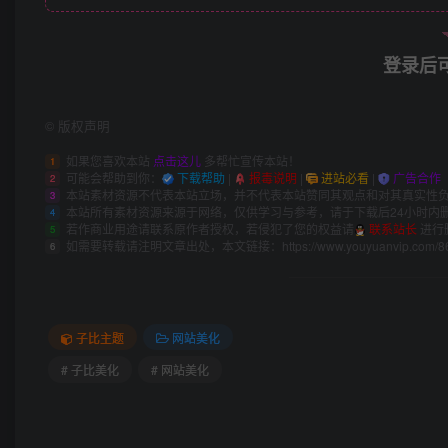
登录后
©
版权声明
如果您喜欢本站
点击这儿
多帮忙宣传本站！
1
可能会帮助到你：
下载帮助
|
报毒说明
|
进站必看
|
广告合作
2
本站素材资源不代表本站立场，并不代表本站赞同其观点和对其真实性
3
本站所有素材资源来源于网络，仅供学习与参考，请于下载后24小时内
4
若作商业用途请联系原作者授权，若侵犯了您的权益请
联系站长
进行
5
如需要转载请注明文章出处，本文链接：
https://www.youyuanvip.com/8
6
子比主题
网站美化
# 子比美化
# 网站美化