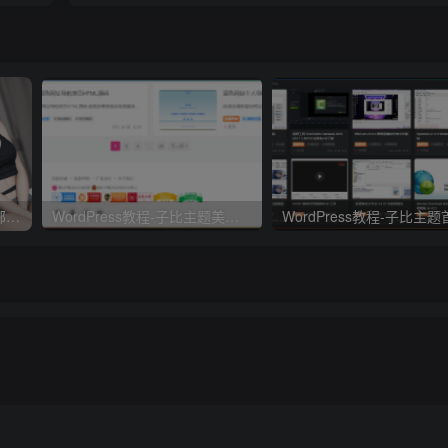
Stable diffusion 人物常用头部篇提示词（一）
WordPress教程-子比主题美化底部页脚排版+各种认证图标以及渐变时间运行