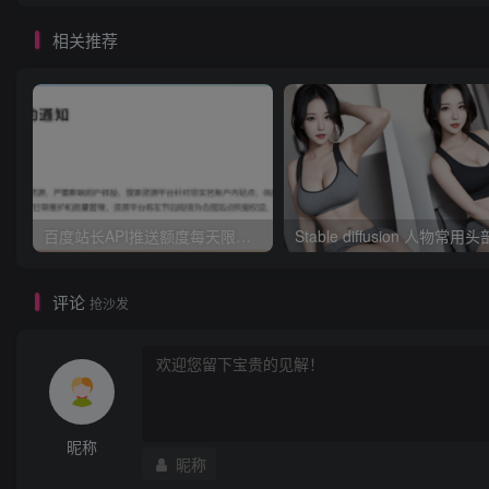
相关推荐
百度站长API推送额度每天限额10次这件事？
评论
抢沙发
昵称
昵称