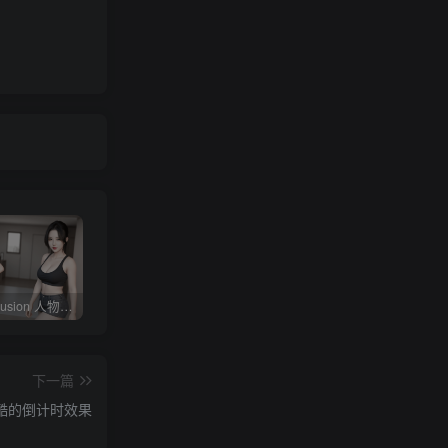
Stable diffusion 人物常用朝向、画面范围、远近、焦距、机位、拍摄角度篇提示词（四）
4KVideoDownloader配合v2rayN下载油管youtube视频教程
剪映专业版V3.2，支持自动字幕识别、特效，无任何会员按钮，免会员官方版
下一篇
加炫酷的倒计时效果