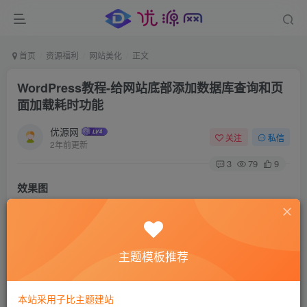
首页
资源福利
网站美化
正文
WordPress教程-给网站底部添加数据库查询和页
面加载耗时功能
优源网
关注
私信
2年前更新
3
79
9
效果图
主题模板推荐
本站采用子比主题建站
1、在 zibll 主题目录下，
themes/zibll/footer.php
文件中的顶