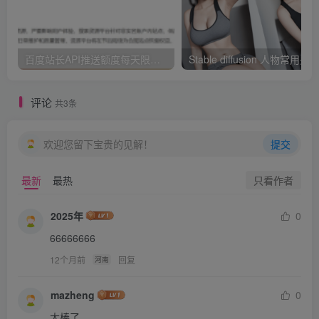
百度站长API推送额度每天限额10次这件事？
评论
共3条
欢迎您留下宝贵的见解！
提交
只看作者
最新
最热
2025年
0
66666666
12个月前
回复
河南
mazheng
0
太棒了
