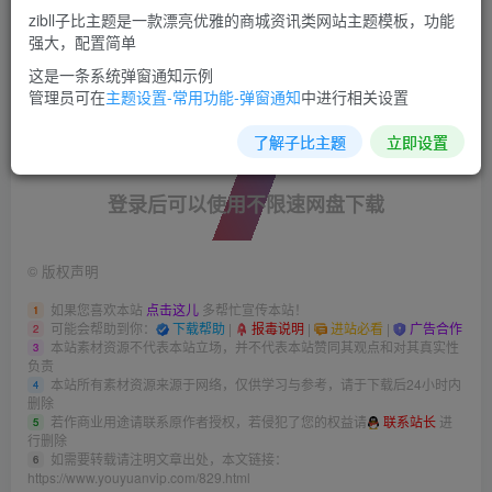
zibll子比主题是一款漂亮优雅的商城资讯类网站主题模板，功能
部添加下面添加下面的代码：
强大，配置简单
这是一条系统弹窗通知示例
管理员可在
主题设置-常用功能-弹窗通知
中进行相关设置
此处内容已隐藏，请评论后刷新页面查看.
了解子比主题
立即设置
登录后可以使用不限速网盘下载
©
版权声明
如果您喜欢本站
点击这儿
多帮忙宣传本站！
1
可能会帮助到你：
下载帮助
|
报毒说明
|
进站必看
|
广告合作
2
本站素材资源不代表本站立场，并不代表本站赞同其观点和对其真实性
3
负责
本站所有素材资源来源于网络，仅供学习与参考，请于下载后24小时内
4
删除
若作商业用途请联系原作者授权，若侵犯了您的权益请
联系站长
进
5
行删除
如需要转载请注明文章出处，本文链接：
6
https://www.youyuanvip.com/829.html