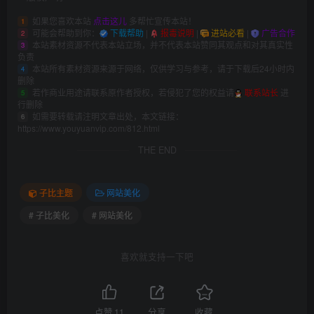
如果您喜欢本站
点击这儿
多帮忙宣传本站！
1
可能会帮助到你：
下载帮助
|
报毒说明
|
进站必看
|
广告合作
2
本站素材资源不代表本站立场，并不代表本站赞同其观点和对其真实性
3
负责
本站所有素材资源来源于网络，仅供学习与参考，请于下载后24小时内
4
删除
若作商业用途请联系原作者授权，若侵犯了您的权益请
联系站长
进
5
行删除
如需要转载请注明文章出处，本文链接：
6
https://www.youyuanvip.com/812.html
THE END
子比主题
网站美化
# 子比美化
# 网站美化
喜欢就支持一下吧
点赞
11
分享
收藏