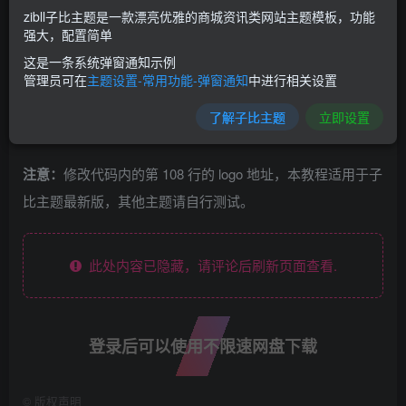
zibll子比主题是一款漂亮优雅的商城资讯类网站主题模板，功能
强大，配置简单
这是一条系统弹窗通知示例
在主题目录下
go.php
文件里面的全部代码清空，然后把
管理员可在
主题设置-常用功能-弹窗通知
中进行相关设置
下面的代码复制进去即可。替换原来的即可。
了解子比主题
立即设置
更新主题和
修改
前记得备份
go.php
。
注意：
修改代码内的第 108 行的 logo 地址，本教程适用于子
比主题最新版，其他主题请自行测试。
此处内容已隐藏，请评论后刷新页面查看.
登录后可以使用不限速网盘下载
©
版权声明