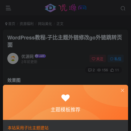
首页
资源福利
网站美化
正文
WordPress教程-子比主题外链修改go外链跳转页
面
优源网
关注
私信
2年前更新
2
156
11
效果图
主题模板推荐
本站采用子比主题建站