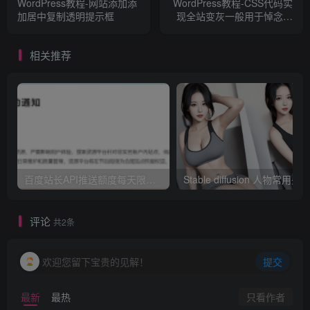
WordPress教程-网站添加添
WordPress教程-CSS代码实
加居中复制透明提示框
现全站变灰一般用于悼念缅
怀日
相关推荐
百度站长API推送额度每天限额10次这件事？
评论
共2条
欢迎您留下宝贵的见解！
提交
只看作者
最新
最热