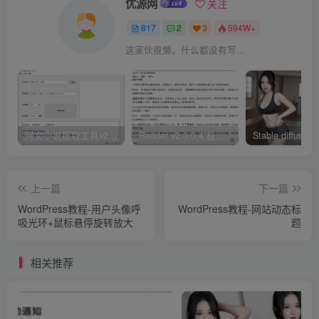
优源网
关注
817
2
3
594W+
这家伙很懒，什么都没有写...
网文小说提取工具v2.10.02 可以自动下载小说 从此不再花钱看小说
Reader v2.0.0.4 极简小说阅读器支持导入在线及离线书源
上一篇
下一篇
WordPress教程-用户头像呼
WordPress教程-网站动态标
吸光环+鼠标悬停旋转放大
题
相关推荐