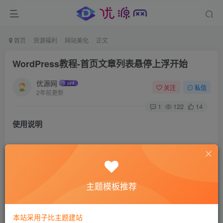
首页
资源福利
网站美化
正文
WordPress教程-首页文章列表悬停上浮开始
优源网
关注
私信
2年前更新
1
122
14
使用说明
直接把CSS代码复制到—>自定义代码—>自定义CSS样式
效果图
主题模板推荐
本站采用子比主题建站