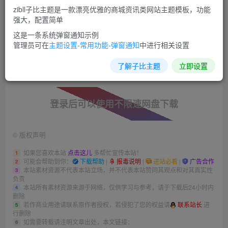
zibll子比主题是一款漂亮优雅的商城资讯类网站主题模板，功能
强大，配置简单
这是一条系统弹窗通知示例
管理员可在
主题设置-常用功能-弹窗通知
中进行相关设置
此处内容已隐藏，请评论后刷新页面查看.
了解子比主题
立即设置
登录后可以使用不限速网盘下载
©
版权声明
如果您喜欢本站
点击这儿
多帮忙宣传本站！
1
可能会帮助到你：
下载帮助
|
报毒说明
|
进站必看
|
广告合作
2
本站素材资源不代表本站立场，并不代表本站赞同其观点和对其真实性
3
负责
本站所有素材资源来源于网络，仅供学习与参考，请于下载后24小时内
4
删除
若作商业用途请联系原作者授权，若侵犯了您的权益请
联系站长
进
5
行删除
如需要转载请注明文章出处，本文链接：
6