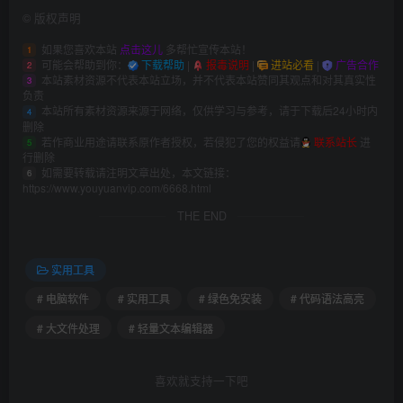
©
版权声明
如果您喜欢本站
点击这儿
多帮忙宣传本站！
1
可能会帮助到你：
下载帮助
|
报毒说明
|
进站必看
|
广告合作
2
本站素材资源不代表本站立场，并不代表本站赞同其观点和对其真实性
3
负责
本站所有素材资源来源于网络，仅供学习与参考，请于下载后24小时内
4
删除
若作商业用途请联系原作者授权，若侵犯了您的权益请
联系站长
进
5
行删除
如需要转载请注明文章出处，本文链接：
6
https://www.youyuanvip.com/6668.html
THE END
实用工具
# 电脑软件
# 实用工具
# 绿色免安装
# 代码语法高亮
# 大文件处理
# 轻量文本编辑器
喜欢就支持一下吧