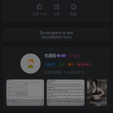
点赞
1598
分享
收藏
Do not give in to fear
别在恐惧面前低下你的头
优源网
关注
817
2
3
594W+
这家伙很懒，什么都没有写...
网文小说提取工具v2.10.02 可以自动下载小说 从此不再花钱看小说
Reader v2.0.0.4 极简小说阅读器支持导入在线及离线书源