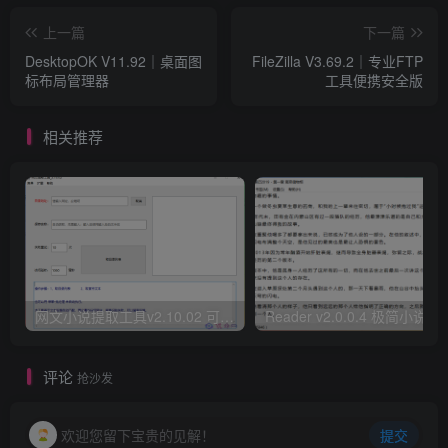
上一篇
下一篇
DesktopOK V11.92｜桌面图
FileZilla V3.69.2｜专业FTP
标布局管理器
工具便携安全版
相关推荐
网文小说提取工具v2.10.02 可以自动下载小说 从此不再花钱看小说
Reader v2.0.0.4 极
评论
抢沙发
欢迎您留下宝贵的见解！
提交