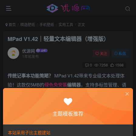
首页
精选壁纸
手机壁纸
实用工具
正文
MPad V1.42｜轻量文本编辑器（增强版）
优源网
关注
私信
1年前发布
0
7258
1598
传统记事本功能简陋？​
​ MPad V1.42带来专业级文本处理体
验！这款仅5MB的
绿色免安装
编辑器
，支持多标签管理、语
法高亮与百兆文件秒开，彻底解决程序员配置编辑与日常文
本记录效率痛点。
主题模板推荐
本站采用子比主题建站