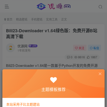
首页
精选壁纸
手机壁纸
实用工具
正文
Bili23-Downloader v1.64绿色版：免费开源B站
高清下载
优源网
关注
私信
1年前发布
0
8616
1867
Bili23-Downloader v1.64是一款基于Python开发的免费开源
工具，专为高效下载B站视频设计。支持8K超清画质、Hi-
Res无损音质及弹幕字幕提取，兼容Windows/macOS/Linux
系统。本文详解其核心功能、安全特性与使用技巧，助你快
主题模板推荐
速解锁B站内容本地化管理方案。
本站采用子比主题建站