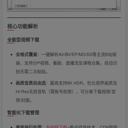
核心功能解析
全能型视频下载
全格式覆盖
​：一键解析AV/BV/EP/MD/SS等主流B站链
接，支持分P视频、番剧、直播流及课程合集，自动识
别无需二次粘贴。
画质音质自由选
​：最高支持8K HDR、杜比视界画质及
Hi-Res无损音轨（需账号权限），可分离下载视频/音
频/封面。
智能化下载管理
高效并行处理
​：
多线程下载
+断点续传技术，CDN智能