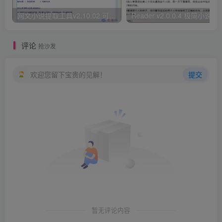
网文小说提取工具v2.10.02 可以自动下载小说 从此不再花钱看小说
Reader v2.0.0.4 极
评论
抢沙发
欢迎您留下宝贵的见解！
提交
暂无评论内容