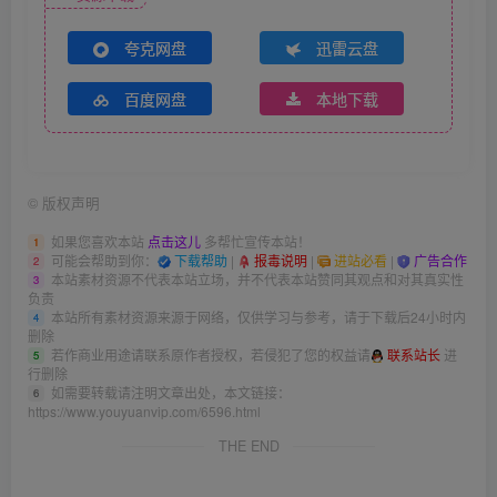
夸克网盘
迅雷云盘
百度网盘
本地下载
©
版权声明
如果您喜欢本站
点击这儿
多帮忙宣传本站！
1
可能会帮助到你：
下载帮助
|
报毒说明
|
进站必看
|
广告合作
2
本站素材资源不代表本站立场，并不代表本站赞同其观点和对其真实性
3
负责
本站所有素材资源来源于网络，仅供学习与参考，请于下载后24小时内
4
删除
若作商业用途请联系原作者授权，若侵犯了您的权益请
联系站长
进
5
行删除
如需要转载请注明文章出处，本文链接：
6
https://www.youyuanvip.com/6596.html
THE END