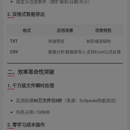
自定义过滤条件（按扩展名/日期/大小）
2. 双格式智能导出
格式
应用场景
优势特性
TXT
快速预览
树形缩进结构
CSV
数据分析/数据库导入
支持Excel公式处理
二、效率革命性突破
1. 千万级文件瞬时处理
实测处理
50万文件仅8秒
​（来源：Softpedia性能测试）
内存占用<100MB
2. 零学习成本操作