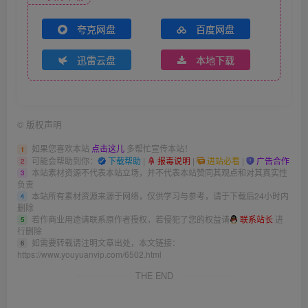
夸克网盘
百度网盘
迅雷云盘
本地下载
©
版权声明
如果您喜欢本站
点击这儿
多帮忙宣传本站！
1
可能会帮助到你：
下载帮助
|
报毒说明
|
进站必看
|
广告合作
2
本站素材资源不代表本站立场，并不代表本站赞同其观点和对其真实性
3
负责
本站所有素材资源来源于网络，仅供学习与参考，请于下载后24小时内
4
删除
若作商业用途请联系原作者授权，若侵犯了您的权益请
联系站长
进
5
行删除
如需要转载请注明文章出处，本文链接：
6
https://www.youyuanvip.com/6502.html
THE END