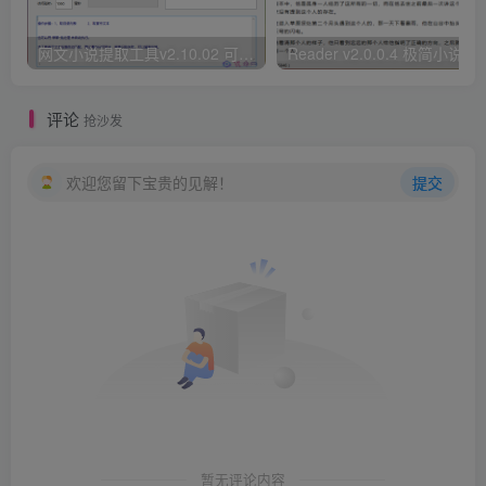
网文小说提取工具v2.10.02 可以自动下载小说 从此不再花钱看小说
Reader v2.0.0.4 极
评论
抢沙发
欢迎您留下宝贵的见解！
提交
暂无评论内容