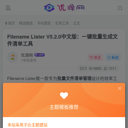
首页
精选壁纸
手机壁纸
实用工具
正文
Filename Lister V5.2.0中文版：一键批量生成文
件清单工具
优源网
关注
私信
1年前发布
0
6683
1011
Filename Lister是一款专为
批量文件清单管理
设计的效率工
具，支持秒级扫描磁盘/文件夹并导出结构化列表。通过智能
识别隐藏文件与网络路径，可生成TXT/CSV双格式清单，​
解
决人工整理耗时痛点
。V5.2.0中文版优化千万级文件处理能
主题模板推荐
力，是档案管理、数据备份的必备利器。
本站采用子比主题建站