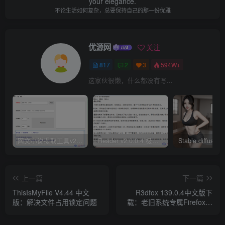
your elegance.
不论生活如何复杂，总要保持自己的那一份优雅
优源网
关注
817
2
3
594W+
这家伙很懒，什么都没有写...
网文小说提取工具v2.10.02 可以自动下载小说 从此不再花钱看小说
Reader v2.0.0.4 极简小说阅读器支持导入在线及离线书源
上一篇
下一篇
ThisIsMyFile V4.44 中文
R3dfox 139.0.4中文版下
版：解决文件占用锁定问题
载：老旧系统专属Firefox分
叉浏览器