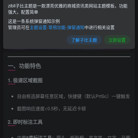
zibll子比主题是一款漂亮优雅的商城资讯类网站主题模板，功能
强大，配置简单
这是一条系统弹窗通知示例
管理员可在
主题设置-常用功能-弹窗通知
中进行相关设置
了解子比主题
立即设置
一、功能特色
1. 极速区域截图
自由框选屏幕任意区域，快捷键（默认PrtSc）一键触发
截图响应速度<0.5秒，无延迟卡顿
2. 即时标注工具
内置
6类标注工具
​：箭头、矩形框、高亮笔、文字、马赛