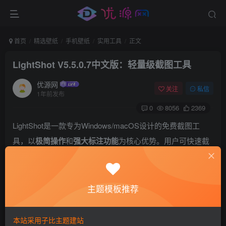
首页
精选壁纸
手机壁纸
实用工具
正文
LightShot V5.5.0.7中文版：轻量级截图工具
优源网
关注
私信
1年前发布
0
8056
2369
LightShot是一款专为Windows/macOS设计的免费截图工
具，以
极简操作
和
强大标注功能
为核心优势。用户可快速截
取任意屏幕区域，并直接添加箭头、文字、马赛克等标注，
支持
云端分享
及
截图历史管理
。最新5.5.0.7中文版优化了编
辑体验，是办公、教学、自媒体的效率利器。
主题模板推荐
本站采用子比主题建站