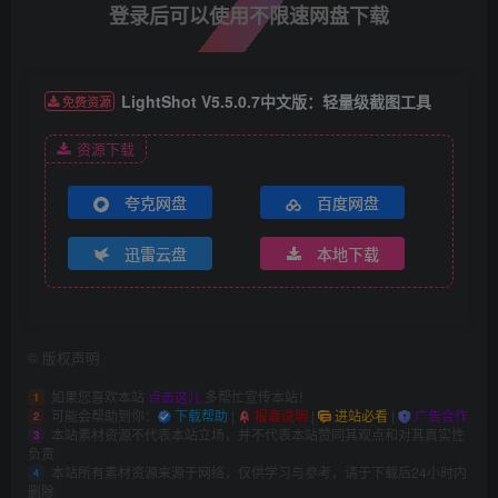
登录后可以使用不限速网盘下载
LightShot V5.5.0.7中文版：轻量级截图工具
免费资源
资源下载
夸克网盘
百度网盘
迅雷云盘
本地下载
©
版权声明
如果您喜欢本站
点击这儿
多帮忙宣传本站！
1
可能会帮助到你：
下载帮助
|
报毒说明
|
进站必看
|
广告合作
2
本站素材资源不代表本站立场，并不代表本站赞同其观点和对其真实性
3
负责
本站所有素材资源来源于网络，仅供学习与参考，请于下载后24小时内
4
删除