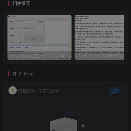
相关推荐
网文小说提取工具v2.10.02 可以自动下载小说 从此不再花钱看小说
Reader v2.0.0.4 极
评论
抢沙发
欢迎您留下宝贵的见解！
提交