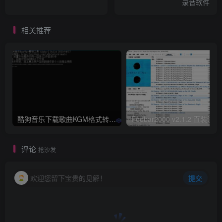
录音软件
相关推荐
酷狗音乐下载歌曲KGM格式转MP3或FLAC
Foob
评论
抢沙发
欢迎您留下宝贵的见解！
提交