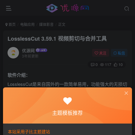
首页
电脑应用
媒体影音
正文
LosslessCut 3.59.1 视频剪切与合并工具
优源网
关注
私信
3年前更新
0
117
10
软件介绍：
LosslessCut是来自国外的一款简单易用，功能强大的无损切
割视频软件。正如它的名字，它剪切出来的视频是“原汁原
味”的无损版本，因为它不进行任何编解码操作，所以剪切速
度超快，用来处理大段视频和无人机拍摄视频再合适不过
主题模板推荐
了。
本站采用子比主题建站