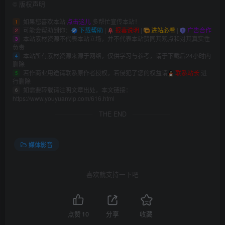
©
版权声明
如果您喜欢本站
点击这儿
多帮忙宣传本站！
1
可能会帮助到你：
下载帮助
|
报毒说明
|
进站必看
|
广告合作
2
本站素材资源不代表本站立场，并不代表本站赞同其观点和对其真实性
3
负责
本站所有素材资源来源于网络，仅供学习与参考，请于下载后24小时内
4
删除
若作商业用途请联系原作者授权，若侵犯了您的权益请
联系站长
进
5
行删除
如需要转载请注明文章出处，本文链接：
6
https://www.youyuanvip.com/616.html
THE END
媒体影音
喜欢就支持一下吧
点赞
10
分享
收藏