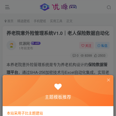
首页
精选壁纸
手机壁纸
实用工具
正文
养老院意外险管理系统V1.0｜老人保险数据自动化
优源网
关注
私信
1年前发布
0
8399
2503
本养老院意外险管理系统是专为养老机构设计的
保险数据管
理平台
，通过SHA-256加密技术与Excel自动化集成，实现老
人保险信息的
全生命周期管理
。支持保险状态实时更新、
权
限分级控制
及替换记录追溯，解决传统纸质管理效率低、易
出错等痛点，符合《老年人权益保障法》数据管理要求。
主题模板推荐
本站采用子比主题建站