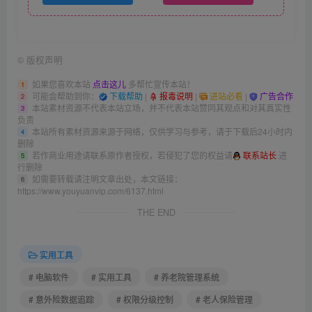
©
版权声明
如果您喜欢本站
点击这儿
多帮忙宣传本站！
1
可能会帮助到你：
下载帮助
|
报毒说明
|
进站必看
|
广告合作
2
本站素材资源不代表本站立场，并不代表本站赞同其观点和对其真实性
3
负责
本站所有素材资源来源于网络，仅供学习与参考，请于下载后24小时内
4
删除
若作商业用途请联系原作者授权，若侵犯了您的权益请
联系站长
进
5
行删除
如需要转载请注明文章出处，本文链接：
6
https://www.youyuanvip.com/6137.html
THE END
实用工具
# 电脑软件
# 实用工具
# 养老院管理系统
# 意外险数据追踪
# 权限分级控制
# 老人保险管理