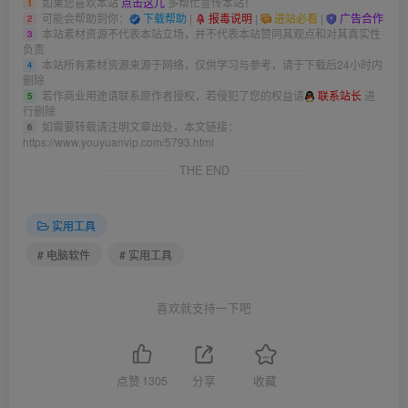
如果您喜欢本站
点击这儿
多帮忙宣传本站！
1
可能会帮助到你：
下载帮助
|
报毒说明
|
进站必看
|
广告合作
2
本站素材资源不代表本站立场，并不代表本站赞同其观点和对其真实性
3
负责
本站所有素材资源来源于网络，仅供学习与参考，请于下载后24小时内
4
删除
若作商业用途请联系原作者授权，若侵犯了您的权益请
联系站长
进
5
行删除
如需要转载请注明文章出处，本文链接：
6
https://www.youyuanvip.com/5793.html
THE END
实用工具
# 电脑软件
# 实用工具
喜欢就支持一下吧
点赞
1305
分享
收藏