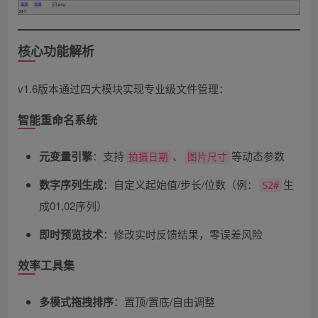
核心功能解析
v1.6版本通过四大模块实现专业级文件管理：
智能重命名系统
元变量引擎
​：支持
、
等动态参数
拍摄日期
图片尺寸
数字序列生成
​：自定义起始值/步长/位数（例：
生
S2#
成01,02序列）
即时预览技术
​：修改实时反馈结果，零误差风险
效率工具集
多模式拖拽排序
​：置顶/置底/自由调整