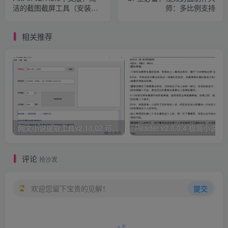
洁的截图截屏工具（安装版
师：多比例支持
+便携版）​
相关推荐
网文小说提取工具v2.10.02 可以自动下载小说 从此不再花钱看小说
Reader v2.0.0.4 极
评论
抢沙发
欢迎您留下宝贵的见解！
提交