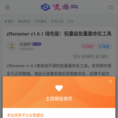
首页
精选壁纸
手机壁纸
实用工具
正文
zRenamer v1.6.1 绿色版：轻量级批量重命名工具
优源网
关注
私信
1年前发布
0
6873
1305
zRenamer v1.6.1是高效开源的批量重命名工具，支持即时预
览与正则替换。独创元变量系统实现智能命名，处理千级文
件仅需100毫秒。绿色免安装，兼容WinXP至Win11系统，完
美解决摄影、设计等场景的批量命名需求，效率提升。
主题模板推荐
本站采用子比主题建站