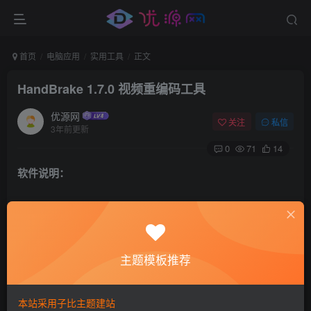
首页
电脑应用
实用工具
正文
HandBrake 1.7.0 视频重编码工具
优源网
关注
私信
3年前更新
0
71
14
软件说明：
HandBrake中文版是一款小巧到极致的实用视频转换软件，
软件功能非常强大，界面简洁明晰、操作方便快捷，设计得
很人性化。HandBrake中文版支持Win/Mac/Lin操作系统，批
主题模板推荐
量转换视频格式，并自带压缩功能。需要的朋友千万不要错
过哦!
本站采用子比主题建站