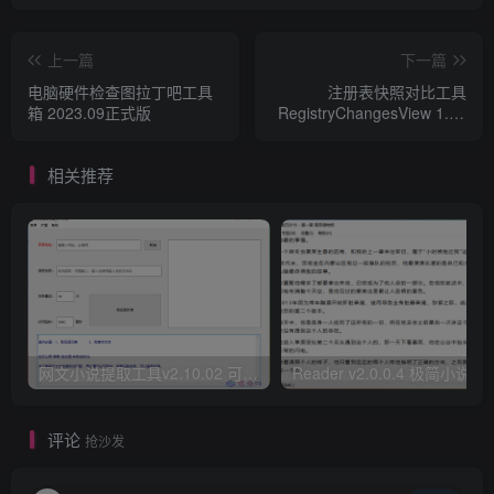
上一篇
下一篇
电脑硬件检查图拉丁吧工具
注册表快照对比工具
箱 2023.09正式版
RegistryChangesView 1.30
汉化版
相关推荐
网文小说提取工具v2.10.02 可以自动下载小说 从此不再花钱看小说
Reader v2.0.0.4 极
评论
抢沙发