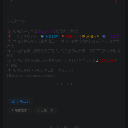
©
版权声明
如果您喜欢本站
点击这儿
多帮忙宣传本站！
1
可能会帮助到你：
下载帮助
|
报毒说明
|
进站必看
|
广告合作
2
本站素材资源不代表本站立场，并不代表本站赞同其观点和对其真实性
3
负责
本站所有素材资源来源于网络，仅供学习与参考，请于下载后24小时内
4
删除
若作商业用途请联系原作者授权，若侵犯了您的权益请
联系站长
进
5
行删除
如需要转载请注明文章出处，本文链接：
6
https://www.youyuanvip.com/534.html
THE END
实用工具
# 电脑软件
# 实用工具
喜欢就支持一下吧