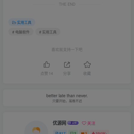
THE END
实用工具
# 电脑软件
# 实用工具
喜欢就支持一下吧
点赞
14
分享
收藏
better late than never.
只要开始，虽晚不迟
优源网
关注
817
2
3
594W+