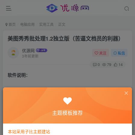
首页
电脑应用
实用工具
正文
美图秀秀批处理1.2独立版（苦逼文档员的利器）
优源网
关注
私信
3年前更新
0
79
14
软件说明：
美图秀秀批处理是美图秀秀自带的功能，但是要用美图秀秀
批处理就必须先下载美图秀秀。
主题模板推荐
这里提供的是美图秀秀批处理1.2独立版，解压即用。
软件截图：
本站采用子比主题建站