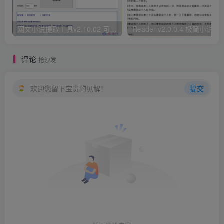
网文小说提取工具v2.10.02 可以自动下载小说 从此不再花钱看小说
Reader v2.0.0.4 极
评论
抢沙发
欢迎您留下宝贵的见解！
提交