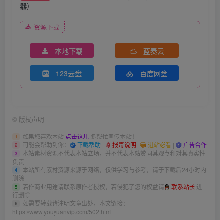
器）
资源下载
本地下载
蓝奏云
123云盘
百度网盘
©
版权声明
如果您喜欢本站
点击这儿
多帮忙宣传本站！
1
可能会帮助到你：
下载帮助
|
报毒说明
|
进站必看
|
广告合作
2
本站素材资源不代表本站立场，并不代表本站赞同其观点和对其真实性
3
负责
本站所有素材资源来源于网络，仅供学习与参考，请于下载后24小时内
4
删除
若作商业用途请联系原作者授权，若侵犯了您的权益请
联系站长
进
5
行删除
如需要转载请注明文章出处，本文链接：
6
https://www.youyuanvip.com/502.html