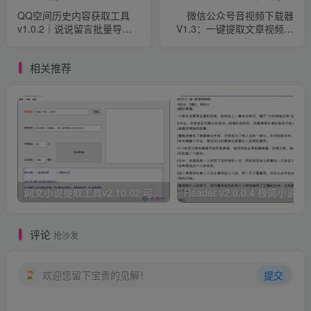
QQ空间历史内容获取工具
微信公众号音视频下载器
v1.0.2｜说说留言批量导出
V1.3：一键提取文章视频与
神器
音频
相关推荐
网文小说提取工具v2.10.02 可以自动下载小说 从此不再花钱看小说
Reader v2.0.0.4 极
评论
抢沙发
欢迎您留下宝贵的见解！
提交