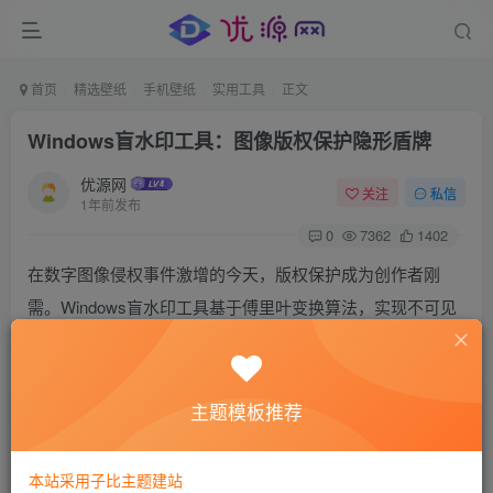
首页
精选壁纸
手机壁纸
实用工具
正文
Windows盲水印工具：图像版权保护隐形盾牌
优源网
关注
私信
1年前发布
0
7362
1402
在数字图像侵权事件激增的今天，版权保护成为创作者刚
需。Windows盲水印工具基于傅里叶变换算法，实现不可见
水印嵌入，完美平衡版权保护与视觉体验。支持Python2/3双
环境，抗压缩率高达80%，是摄影师、设计师的版权防御利
器。
主题模板推荐
本站采用子比主题建站