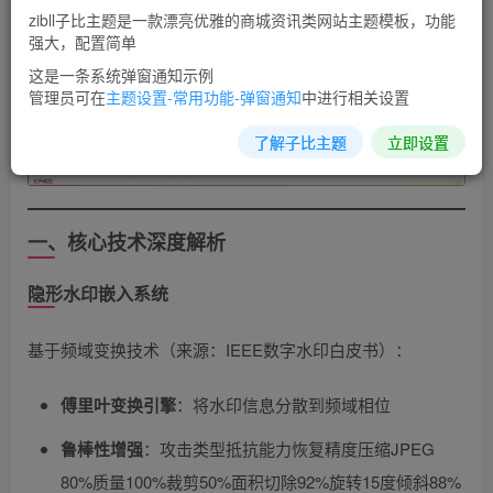
zibll子比主题是一款漂亮优雅的商城资讯类网站主题模板，功能
强大，配置简单
这是一条系统弹窗通知示例
管理员可在
主题设置-常用功能-弹窗通知
中进行相关设置
了解子比主题
立即设置
一、核心技术深度解析
隐形水印嵌入系统
基于频域变换技术（来源：IEEE数字水印白皮书）：
傅里叶变换引擎
​：将水印信息分散到频域相位
鲁棒性增强
​：攻击类型抵抗能力恢复精度压缩JPEG
80%质量100%裁剪50%面积切除92%旋转15度倾斜88%