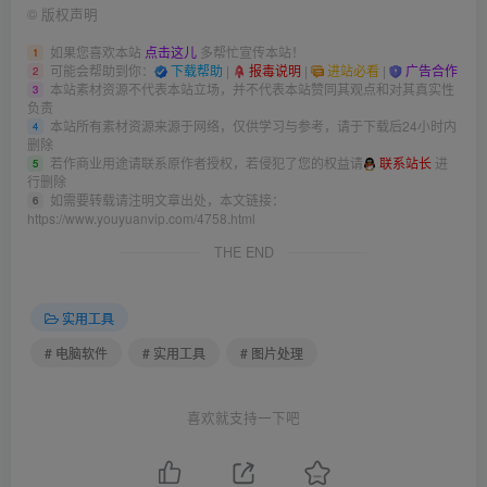
©
版权声明
如果您喜欢本站
点击这儿
多帮忙宣传本站！
1
可能会帮助到你：
下载帮助
|
报毒说明
|
进站必看
|
广告合作
2
本站素材资源不代表本站立场，并不代表本站赞同其观点和对其真实性
3
负责
本站所有素材资源来源于网络，仅供学习与参考，请于下载后24小时内
4
删除
若作商业用途请联系原作者授权，若侵犯了您的权益请
联系站长
进
5
行删除
如需要转载请注明文章出处，本文链接：
6
https://www.youyuanvip.com/4758.html
THE END
实用工具
# 电脑软件
# 实用工具
# 图片处理
喜欢就支持一下吧