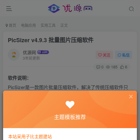
首页
电脑应用
实用工具
正文
PicSizer v4.9.3 批量图片压缩软件
优源网
关注
私信
3年前更新
0
185
6
软件说明：
PicSizer是一款图片批量压缩软件，解决了传统压缩软件只
能指定压缩比，而不能指定压缩后的大小的问题。
在网页中，图片需要尽可能占用更少的带宽，盲目使用画质
作为唯一标准来压缩图片的后果是大
图片压缩
后仍然较大，
主题模板推荐
而小图片越压缩越模糊。PicSizer可以在尽可能保证图片质
量的情况下，将图片尽可能压缩到指定的大小，例如
本站采用子比主题建站