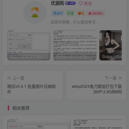
优源网
关注
817
2
3
594W+
这家伙很懒，什么都没有写...
网文小说提取工具v2.10.02 可以自动下载小说 从此不再花钱看小说
Reader v2.0.0.4 极简小说阅读器支持导入在线及离线书源
上一篇
下一篇
图压v0.4.1 批量图片压缩软
wlop2023鬼刀壁纸打包下载
件
[85P-3.8GBMB]
相关推荐