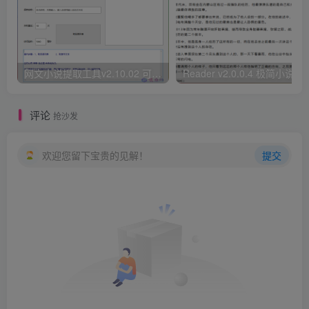
网文小说提取工具v2.10.02 可以自动下载小说 从此不再花钱看小说
Reader v2.0.0.4 极
评论
抢沙发
欢迎您留下宝贵的见解！
提交