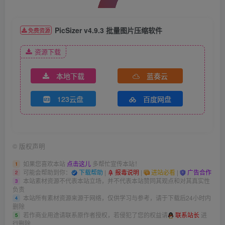
PicSizer v4.9.3 批量图片压缩软件
免费资源
资源下载
本地下载
蓝奏云
123云盘
百度网盘
©
版权声明
如果您喜欢本站
点击这儿
多帮忙宣传本站！
1
可能会帮助到你：
下载帮助
|
报毒说明
|
进站必看
|
广告合作
2
本站素材资源不代表本站立场，并不代表本站赞同其观点和对其真实性
3
负责
本站所有素材资源来源于网络，仅供学习与参考，请于下载后24小时内
4
删除
若作商业用途请联系原作者授权，若侵犯了您的权益请
联系站长
进
5
行删除