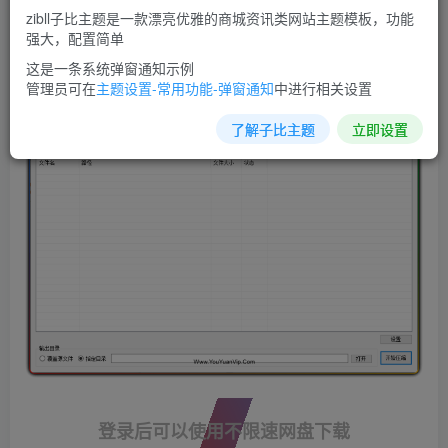
200KB。对大图片降低画质，对小图片仅转码而不改变画
zibll子比主题是一款漂亮优雅的商城资讯类网站主题模板，功能
强大，配置简单
质，可以满足大部分需求。
这是一条系统弹窗通知示例
管理员可在
主题设置-常用功能-弹窗通知
中进行相关设置
软件截图：
了解子比主题
立即设置
登录后可以使用不限速网盘下载