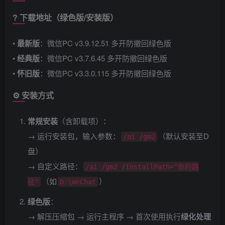
? 下载地址（绿色版/安装版）
• ​
最新版
​：微信PC v3.9.12.51 多开防撤回绿色版
• ​
经典版
​：微信PC v3.7.6.45 多开防撤回绿色版
• ​
怀旧版
​：微信PC v3.3.0.115 多开防撤回绿色版
⚙️ 安装方式
常规安装
​（含卸载项）：
→ 运行安装包，输入参数：
（默认安装至D
/ai /gm2
盘）
→ 自定义路径：
/ai /gm2 /InstallPath="你的路
（如
）
径"
D:\WeChat
绿色版
​：
→ 解压压缩包 → 运行主程序 → 首次使用执行
绿化处理