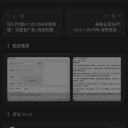
上一篇
下一篇
QQ PC版9.7.23.29406纯净
网易云音乐PC
版：深度去广告+消息防撤
v3.0.1.201589 绿色免安装
回，永久免升级
便携版｜去升级防弹窗
相关推荐
网文小说提取工具v2.10.02 可以自动下载小说 从此不再花钱看小说
Reader v2.0.0.4 极
评论
抢沙发