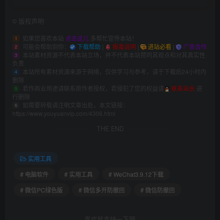
©
版权声明
如果您喜欢本站
点击这儿
多帮忙宣传本站！
1
可能会帮助到你：
下载帮助
|
报毒说明
|
进站必看
|
广告合作
2
本站素材资源不代表本站立场，并不代表本站赞同其观点和对其真实性
3
负责
本站所有素材资源来源于网络，仅供学习与参考，请于下载后24小时内
4
删除
若作商业用途请联系原作者授权，若侵犯了您的权益请
联系站长
进
5
行删除
如需要转载请注明文章出处，本文链接：
6
https://www.youyuanvip.com/4306.html
THE END
实用工具
# 电脑软件
# 实用工具
# WeChat3.9.12下载
# 微信PC绿色版
# 微信多开防撤回
# 微信防撤回
喜欢就支持一下吧