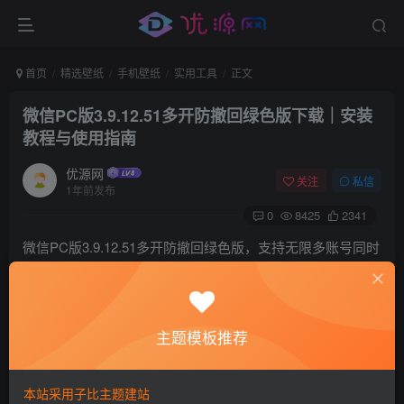
首页
精选壁纸
手机壁纸
实用工具
正文
微信PC版3.9.12.51多开防撤回绿色版下载｜安装
教程与使用指南
优源网
关注
私信
1年前发布
0
8425
2341
微信PC版3.9.12.51多开防撤回绿色版，支持无限多账号同时
登录，实时拦截撤回消息并提示对方操作，去除强制升级弹
窗与后台进程。本文提供下载链接、安装教程、版本对比及
用户高频问题解答，安全无封号风险，适用于Windows
主题模板推荐
10/11系统。
本站采用子比主题建站