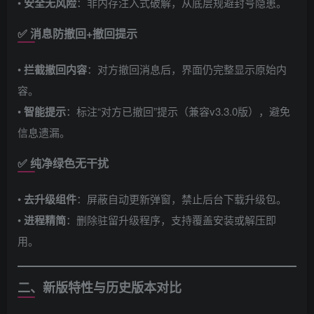
• ​
安全无风险
​：非内存注入式破解，从底层规避封号隐患。
✅ 消息防撤回+撤回提示
• ​
拦截撤回内容
​：对方撤回消息后，界面仍完整显示原始内
容。
• ​
智能提示
​：标注“对方已撤回”提示（兼容v3.3.0版），避免
信息遗漏。
✅ 纯净绿色无干扰
• ​
去升级组件
​：屏蔽自动更新弹窗，禁止后台下载升级包。
• ​
进程精简
​：删除驻留升级程序，支持覆盖安装或解压即
用。
二、新版特性与历史版本对比