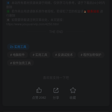
本站所有素材资源来源于网络，仅供学习与参考，请于下载后24小时内
4
删除
若作商业用途请联系原作者授权，若侵犯了您的权益请
联系站长
进
5
行删除
如需要转载请注明文章出处，本文链接：
6
https://www.youyuanvip.com/4250.html
THE END
实用工具
# 电脑软件
# 实用工具
# 反调试技术
# 程序加密保护
# 软件加壳工具
喜欢就支持一下吧
点赞
2082
分享
收藏