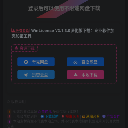
登录后可以使用不限速网盘下载
WinLicense V3.1.3.0汉化版下载：专业软件加
免费资源
壳加密工具
资源下载
夸克网盘
百度网盘
迅雷云盘
本地下载
©
版权声明
如果您喜欢本站
点击这儿
多帮忙宣传本站！
1
可能会帮助到你：
下载帮助
|
报毒说明
|
进站必看
|
广告合作
2
本站素材资源不代表本站立场，并不代表本站赞同其观点和对其真实性
3
负责