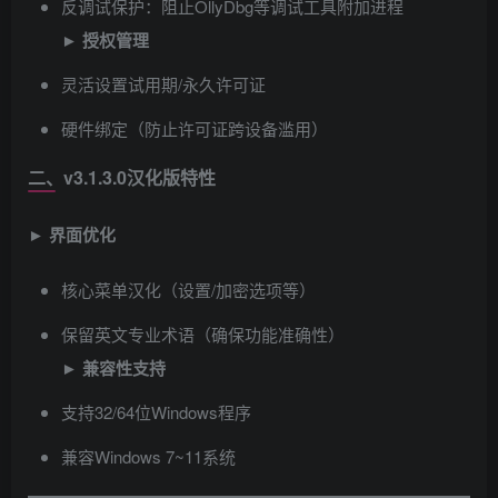
反调试保护：阻止OllyDbg等调试工具附加进程
► ​
授权管理
灵活设置试用期/永久许可证
硬件绑定（防止许可证跨设备滥用）
二、v3.1.3.0汉化版特性
► ​
界面优化
核心菜单汉化（设置/加密选项等）
保留英文专业术语（确保功能准确性）
► ​
兼容性支持
支持32/64位Windows程序
兼容Windows 7~11系统