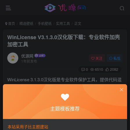
首页
精选壁纸
手机壁纸
实用工具
正文
WinLicense V3.1.3.0汉化版下载：专业软件加壳
加密工具
优源网
关注
私信
1年前发布
0
6510
2082
WinLicense 3.1.3.0汉化版是专业软件保护工具，提供代码混
淆、反调试、许可证管理和水印保护等功能，有效防止程序
被逆向分析。转载自吾爱破解论坛，支持Windows程序加
密，适用于开发者加强软件安全性。
主题模板推荐
本站采用子比主题建站