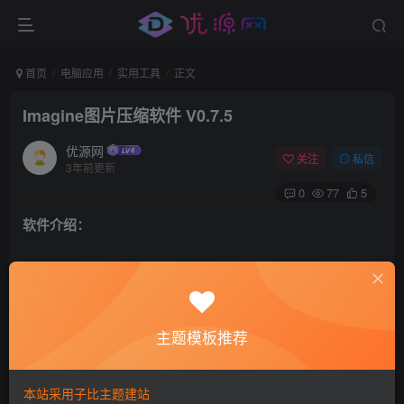
首页
电脑应用
实用工具
正文
Imagine图片压缩软件 V0.7.5
优源网
关注
私信
3年前更新
0
77
5
软件介绍：
magine官方版是一款高效专业且实用的
图片压缩
工具,
Imagine官方版可以帮你压缩几乎所有图片格式的体积，使用
Imagine官方版压缩图片体积控制在75%-85%就可以了，不
主题模板推荐
然压缩太过，图片清晰度会下降很多。Imagine最新版功能强
劲还能够支持一键压缩批量操作。
本站采用子比主题建站