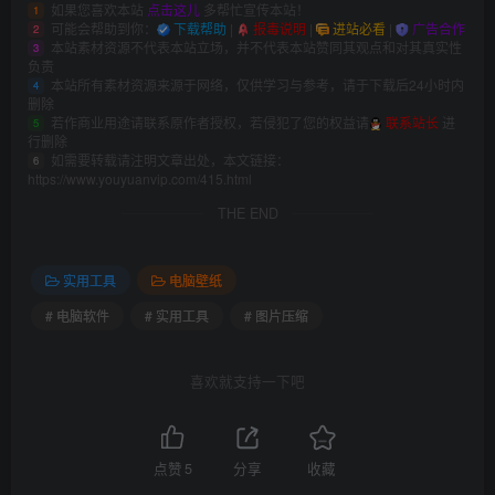
如果您喜欢本站
点击这儿
多帮忙宣传本站！
1
可能会帮助到你：
下载帮助
|
报毒说明
|
进站必看
|
广告合作
2
本站素材资源不代表本站立场，并不代表本站赞同其观点和对其真实性
3
负责
本站所有素材资源来源于网络，仅供学习与参考，请于下载后24小时内
4
删除
若作商业用途请联系原作者授权，若侵犯了您的权益请
联系站长
进
5
行删除
如需要转载请注明文章出处，本文链接：
6
https://www.youyuanvip.com/415.html
THE END
实用工具
电脑壁纸
# 电脑软件
# 实用工具
# 图片压缩
喜欢就支持一下吧
点赞
5
分享
收藏